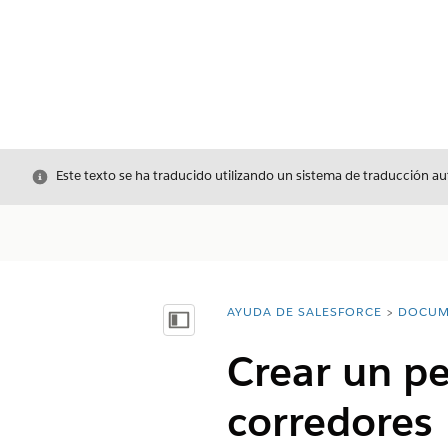
Cerrar
Este texto se ha traducido utilizando un sistema de traducción a
AYUDA DE SALESFORCE
DOCUM
Usted está aquí:
Mostrar índice de materias
Crear un pe
corredores