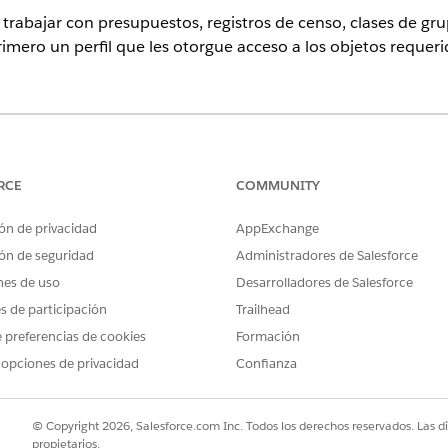
s trabajar con presupuestos, registros de censo, clases de g
primero un perfil que les otorgue acceso a los objetos requeri
perience
tion y
Unlimited
Edition con licencias complementarias Heal
RCE
COMMUNITY
ón de privacidad
AppExchange
ARIOS
ón de seguridad
Administradores de Salesforce
Gestionar usuarios extern
nes de uso
Desarrolladores de Salesforce
es de participación
Trailhead
Y
 preferencias de cookies
Formación
Gestionar perfiles y conj
 opciones de privacidad
Confianza
, desde Configuración, introduzca
en el cuadro Búsqueda rá
Perfiles
© Copyright 2026, Salesforce.com Inc. Todos los derechos reservados. Las d
un perfil de socio existente, como Usuario de socio.
propietarios.