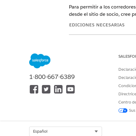
Para permitir a los corredore
desde el sitio de socio, cree 
EDICIONES NECESARIAS
Disponible en: Lightning Ex
Disponible en:
Enterprise
Edi
SALESFO
Agentforce for Health Cloud
Declaraci
PERMISOS DE USUARIO NECES
1-800-667-6389
Declaraci
Para crear perfiles de usuario:
Condicio
Directric
Centro de
Sus
Para crear el perfil de socio
Perfiles
.
Select Org
Español
Haga clic en
Duplicar
junto a 