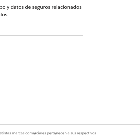
rupo y datos de seguros relacionados
dos.
th Cloud, Digital Insurance y
os
untos de permisos
pida y, a continuación, seleccione
istintas marcas comerciales pertenecen a sus respectivos