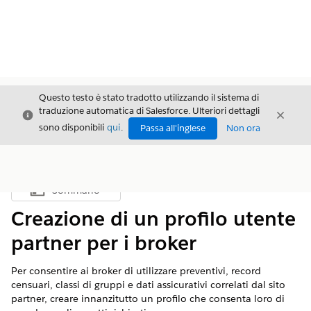
Questo testo è stato tradotto utilizzando il sistema di
traduzione automatica di Salesforce. Ulteriori dettagli
Chiudi
Chiud
Chiudi
sono disponibili
qui
.
Passa all'inglese
Non ora
Sommario
Mostra sommario
Creazione di un profilo utente
partner per i broker
Per consentire ai broker di utilizzare preventivi, record
censuari, classi di gruppi e dati assicurativi correlati dal sito
partner, creare innanzitutto un profilo che consenta loro di