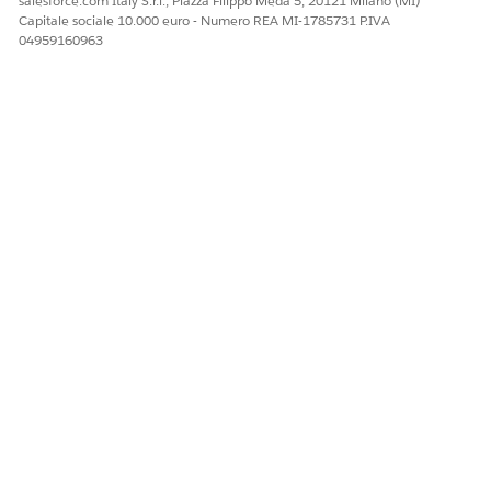
salesforce.com Italy S.r.l., Piazza Filippo Meda 5, 20121 Milano (MI)
QUESTO ARTICOLO HA RISOLTO IL PROBLEMA?
Capitale sociale 10.000 euro - Numero REA MI-1785731 P.IVA
Facci sapere, così possiamo migliorare!
04959160963
Sì
No