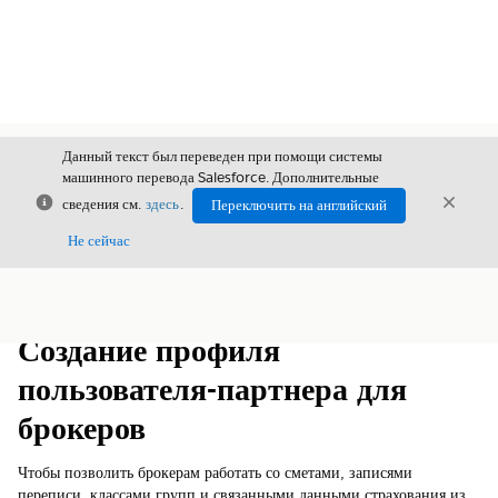
Данный текст был переведен при помощи системы
машинного перевода Salesforce. Дополнительные
Закрыть
Закры
сведения см.
здесь
.
Переключить на английский
Закрыт
Не сейчас
Содержание
Показать содержание
Создание профиля
пользователя-партнера для
брокеров
Чтобы позволить брокерам работать со сметами, записями
переписи, классами групп и связанными данными страхования из