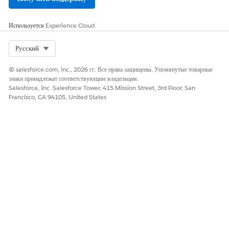
Сохраните внесенные изменения.
Используется
Experience Cloud
ЭТА СТАТЬЯ РЕШИЛА ВАШУ ПРОБЛЕМУ?
Select Org
Русский
Оставьте свой отзыв, чтобы мы могли стать лучше!
© salesforce.com, inc., 2026 гг. Все права защищены. Упомянутые товарные
Да
Нет
знаки принадлежат соответствующим владельцам.
Salesforce, Inc. Salesforce Tower, 415 Mission Street, 3rd Floor, San
Francisco, CA 94105, United States