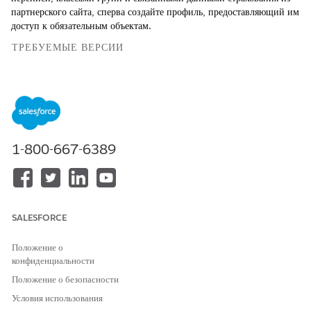
партнерского сайта, сперва создайте профиль, предоставляющий им
доступ к обязательным объектам.
ТРЕБУЕМЫЕ ВЕРСИИ
Доступно в версиях: Lightning Experience
Доступно в версиях: Дополнительные лицензии
Enterprise
и
Unlimited
Edition с Health Cloud, Digital Insurance и
Agentforce for Health Cloud
1-800-667-6389
НЕОБХОДИМЫЕ ПОЛНОМОЧИЯ ПОЛЬЗОВАТЕЛЯ
Для создания профилей
Управление внешними
пользователя:
пользователями
SALESFORCE
И
Положение о
Управление профилями и
конфиденциальности
наборами полномочий
Положение о безопасности
Чтобы создать профиль партнера, введите строку «
в
Профили»
Условия использования
поле «Быстрый поиск» в меню «Настройка» и выберите пункт