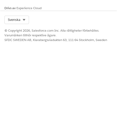
LÖSTE DENNA ARTIKEL DITT PROBLEM?
Berätta för oss vad vi kan förbättra!
Drivs av
Experience Cloud
Ja
Nej
Select Org
Svenska
© Copyright 2026, Salesforce.com Inc. Alla rättigheter förbehålles.
Varumärken tillhör respektive ägare.
SFDC SWEDEN AB, Klarabergsviadukten 63, 111 64 Stockholm, Sweden