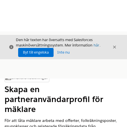
Den här texten har översatts med Salesforces
maskinöversättningssystem. Mer information
här
.
Stäng
Stäng
Stäng
Byt till engelska
Inte nu
Innehållsförteckningar
Visa innehållsförteckning
Skapa en
partneranvändarprofil för
mäklare
För att låta mäklare arbeta med offerter, folkräkningsposter,
gruppklasser och relaterade försäkringsdata från