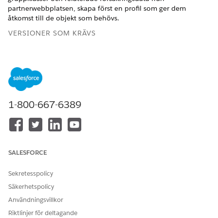
partnerwebbplatsen, skapa först en profil som ger dem
åtkomst till de objekt som behövs.
VERSIONER SOM KRÄVS
Tillgängliga i: Lightning Experience
Tillgängliga i: Tilläggslicenserna
Enterprise
och
Unlimited
Editions med Health Cloud, Digital Insurance och
Agentforce för Health Cloud
1-800-667-6389
ANVÄNDARBEHÖRIGHETER SOM KRÄVS
För att skapa
Hantera externa användare
användarprofiler:
OCH
SALESFORCE
Hantera profiler och
Sekretesspolicy
behörighetsuppsättningar
Säkerhetspolicy
För att skapa partnerprofilen: i Inställningar, skriv
Användningsvillkor
i rutan Snabbsökning och välj sedan
Profiler
.
Profiler
Riktlinjer för deltagande
Klicka på
Klona
bredvid en befintlig partnerprofil, till