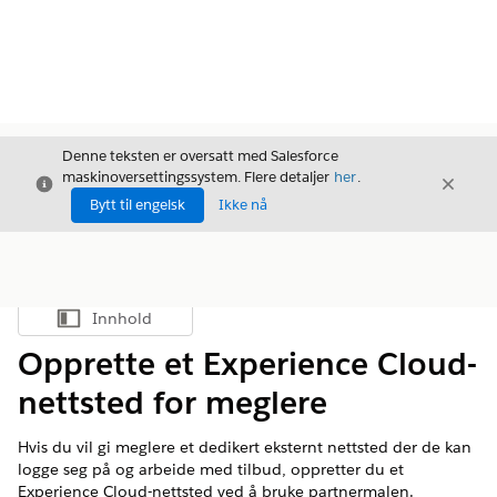
Denne teksten er oversatt med Salesforce
maskinoversettingssystem. Flere detaljer
her
.
Avslutt
Avslut
Avslutt
Bytt til engelsk
Ikke nå
Innhold
Vis innholdsfortegnelse
Opprette et Experience Cloud-
nettsted for meglere
Hvis du vil gi meglere et dedikert eksternt nettsted der de kan
logge seg på og arbeide med tilbud, oppretter du et
Experience Cloud-nettsted ved å bruke partnermalen.