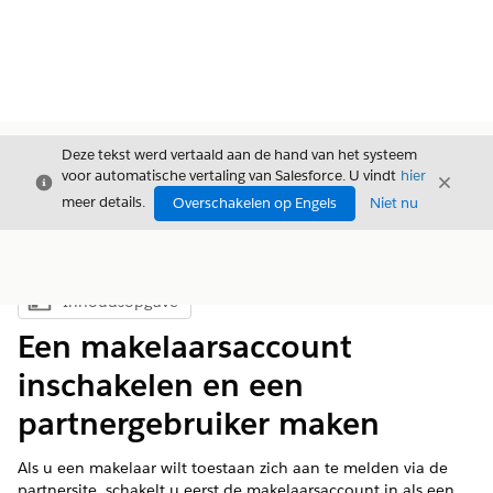
Deze tekst werd vertaald aan de hand van het systeem
voor automatische vertaling van Salesforce. U vindt
hier
Sluiten
Sluite
Sluiten
meer details.
Overschakelen op Engels
Niet nu
Inhoudsopgave
Inhoudsopgave weergeven
Een makelaarsaccount
inschakelen en een
partnergebruiker maken
Als u een makelaar wilt toestaan zich aan te melden via de
partnersite, schakelt u eerst de makelaarsaccount in als een