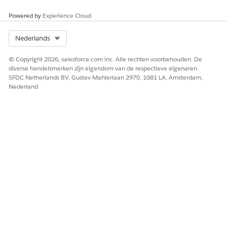
Powered by
Experience Cloud
HEEFT DIT ARTIKEL UW PROBLEEM OPGELOST?
Select Org
Nederlands
Laat ons weten wat we kunnen doen om te verbeteren!
© Copyright 2026, salesforce.com inc. Alle rechten voorbehouden. De
Ja
Nee
diverse handelsmerken zijn eigendom van de respectieve eigenaren.
SFDC Netherlands BV, Gustav Mahlerlaan 2970, 1081 LA, Amsterdam,
Nederland