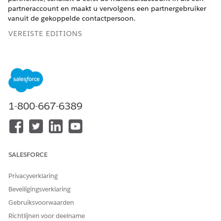
partneraccount en maakt u vervolgens een partnergebruiker
vanuit de gekoppelde contactpersoon.
VEREISTE EDITIONS
Beschikbaar in: Lightning Experience
Beschikbaar in:
Enterprise
en
Unlimited
Edition met Health
Cloud, Digitale verzekeringen en Agentforce voor Health
Cloud uitbreidingslicenties
1-800-667-6389
VEREISTE GEBRUIKERSMACHTIGINGEN
Een partnergebruiker
Externe gebruikers beheren
maken:
EN
SALESFORCE
Profielen en
Privacyverklaring
machtigingensets beheren
Beveiligingsverklaring
Zoek en selecteer
Account
in de Appstarter.
Gebruiksvoorwaarden
Open de brokeraccount.
Richtlijnen voor deelname
Als u de account in aanmerking wilt laten komen voor