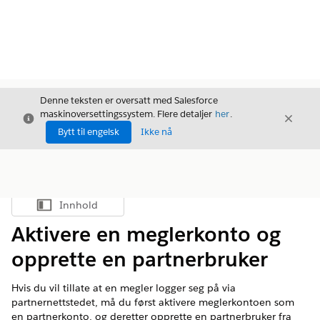
Denne teksten er oversatt med Salesforce
maskinoversettingssystem. Flere detaljer
her
.
Avslutt
Avslut
Avslutt
Bytt til engelsk
Ikke nå
Innhold
Vis innholdsfortegnelse
Aktivere en meglerkonto og
opprette en partnerbruker
Hvis du vil tillate at en megler logger seg på via
partnernettstedet, må du først aktivere meglerkontoen som
en partnerkonto, og deretter opprette en partnerbruker fra