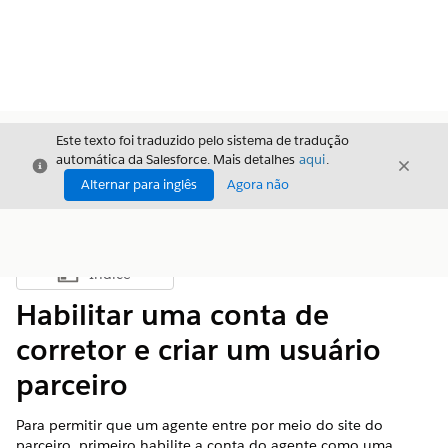
Este texto foi traduzido pelo sistema de tradução
automática da Salesforce. Mais detalhes
aqui
.
Fechar
Fecha
Fechar
Alternar para inglês
Agora não
Índice
Mostrar índice
Habilitar uma conta de
corretor e criar um usuário
parceiro
Para permitir que um agente entre por meio do site do
parceiro, primeiro habilite a conta do agente como uma