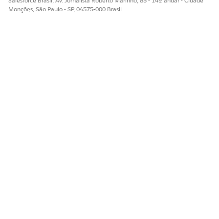
Salesforce Brasil, Av. Jornalista Roberto Marinho, 85 - 14º andar - Cidade
ESTE ARTIGO RESOLVEU SEU PROBLEMA?
Monções, São Paulo - SP, 04575-000 Brasil
Diga-nos para podermos melhorar!
Sim
Não