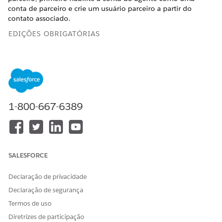
conta de parceiro e crie um usuário parceiro a partir do
contato associado.
EDIÇÕES OBRIGATÓRIAS
Disponível em: Lightning Experience
Disponível em: Edições
Enterprise
e
Unlimited
com licenças
de complemento Health Cloud, Digital Insurance e
Agentforce para Health Cloud
1-800-667-6389
PERMISSÕES DE USUÁRIO NECESSÁRIAS
Para criar um usuário
Gerenciar usuários externos
parceiro:
E
SALESFORCE
Gerenciar perfis e conjuntos
Declaração de privacidade
de permissão
Declaração de segurança
No Iniciador de aplicativos, encontre e selecione
Conta
.
Termos de uso
Abra a conta de corretor.
Diretrizes de participação
Para tornar a conta elegível para acesso de parceiro,