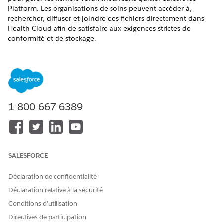
Platform. Les organisations de soins peuvent accéder à,
rechercher, diffuser et joindre des fichiers directement dans
Health Cloud afin de satisfaire aux exigences strictes de
conformité et de stockage.
ÉDITIONS REQUISES
Disponible avec : Lightning Experience
Disponible avec : éditions
Enterprise
et
Unlimited
avec
Health Cloud
1-800-667-6389
SALESFORCE
Votre choix de stockage pour les données de
IMPORTANT
santé confidentielles est une décision métier cruciale.
Déclaration de confidentialité
Assurez-vous qu'Amazon S3 respecte vos stratégies internes
Déclaration relative à la sécurité
de gouvernance et de sécurité des données.
Conditions d’utilisation
Directives de participation