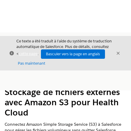
Ce texte a été traduit à l’aide du système de traduction
automatique de Salesforce. Plus de détails, consultez
Fermer
Ferme
<
cette page
.
Basculer vers la page en anglais
Fermer
Pas maintenant
Table des
Afficher la table des matières
matières
Stockage de fichiers externes
avec Amazon S3 pour Health
Cloud
Connectez Amazon Simple Storage Service (S3) à Salesforce
pour gérer les fichiers volumineux sans quitter Salesforce