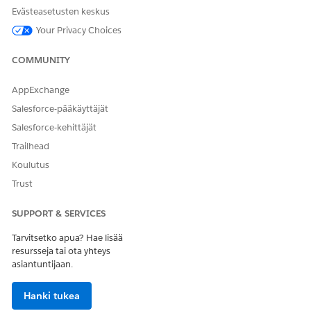
Evästeasetusten keskus
Your Privacy Choices
COMMUNITY
AppExchange
Salesforce-pääkäyttäjät
Salesforce-kehittäjät
Trailhead
Koulutus
Trust
SUPPORT & SERVICES
Tarvitsetko apua? Hae lisää
resursseja tai ota yhteys
asiantuntijaan.
Hanki tukea