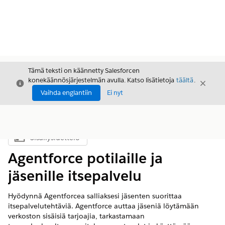
Tämä teksti on käännetty Salesforcen
konekäännösjärjestelmän avulla. Katso lisätietoja
täältä
.
Sulje
Sulje
Sulje
Vaihda englantiin
Ei nyt
Sisällysluettelo
Näytä sisällysluettelo
Agentforce potilaille ja
jäsenille itsepalvelu
Hyödynnä Agentforcea salliaksesi jäsenten suorittaa
itsepalvelutehtäviä. Agentforce auttaa jäseniä löytämään
verkoston sisäisiä tarjoajia, tarkastamaan