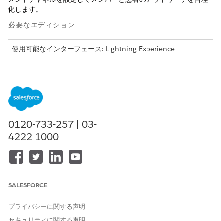
化します。
必要なエディション
使用可能なインターフェース: Lightning Experience
使用可能なエディション: Health Cloud、Agentforce for
Health Cloud、および Data Cloud アドオンライセンスが付属
する
Enterprise
Edition および
Unlimited
Edition
必要なユーザー権限
0120-733-257 | 03-
データキットとパッケージを
「システム管理者」プロファ
4222-1000
インストールする
イルおよび「Data Cloud アー
キテクト」権限セットと
「Marketing Cloud 管理者」
権限セット
データストリームをリリース
Data Cloud アーキテクト権限
SALESFORCE
する
セット
プライバシーに関する声明
Marketing Cloud を有効にします。
セキュリティに関する声明