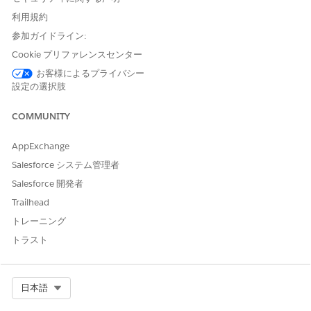
Marketing Cloud データキットをインストールして、データ
ストリームをリリースします。
利用規約
ID 解決を設定します。
参加ガイドライン:
Cookie プリファレンスセンター
お客様によるプライバシー
設定の選択肢
この記事で問題は解決されましたか?
ご意見をお待ちしております。
COMMUNITY
はい
いいえ
AppExchange
Salesforce システム管理者
Salesforce 開発者
Trailhead
トレーニング
トラスト
Select Org
日本語