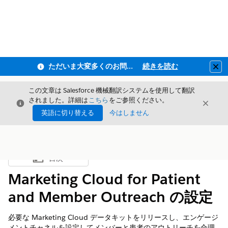
ただいま大変多くのお問い合わせをいただいており、ご連絡までにお時間を頂戴しております
続きを読む
Clo
この文章は Salesforce 機械翻訳システムを使用して翻訳
されました。詳細は
こちら
をご参照ください。
閉じる
閉じ
閉じる
英語に切り替える
今はしません
目次
目次を表示
Marketing Cloud for Patient
and Member Outreach の設定
必要な Marketing Cloud データキットをリリースし、エンゲージ
メントチャネルを設定してメンバーと患者のアウトリーチを合理