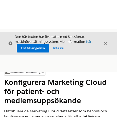
Den här texten har översatts med Salesforces
maskinöversättningssystem. Mer information
här
.
Stäng
Stäng
Stäng
Byt till engelska
Inte nu
Innehållsförteckningar
Visa innehållsförteckning
Konfigurera Marketing Cloud
för patient- och
medlemsuppsökande
Distribuera de Marketing Cloud-datasatser som behövs och
konfigurera engagemangskanalerna för att effektivisera