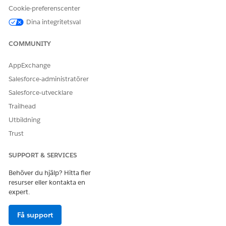
dataströmmar.
Cookie-preferenscenter
Konfigurera Identitetslösning.
Dina integritetsval
COMMUNITY
LÖSTE DENNA ARTIKEL DITT PROBLEM?
AppExchange
Berätta för oss vad vi kan förbättra!
Salesforce-administratörer
Ja
Nej
Salesforce-utvecklare
Trailhead
Utbildning
Trust
SUPPORT & SERVICES
Behöver du hjälp? Hitta fler
resurser eller kontakta en
expert.
Få support