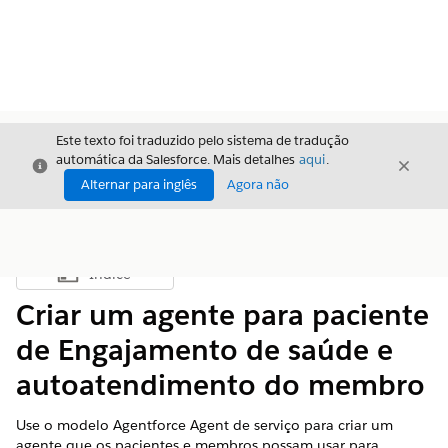
Este texto foi traduzido pelo sistema de tradução
automática da Salesforce. Mais detalhes
aqui
.
Fechar
Fecha
Fechar
Alternar para inglês
Agora não
Índice
Mostrar índice
Criar um agente para paciente
de Engajamento de saúde e
autoatendimento do membro
Use o modelo Agentforce Agent de serviço para criar um
agente que os pacientes e membros possam usar para