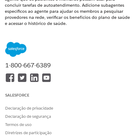
concluir tarefas de autoatendimento. Adicione subagentes
específicos ao agente para ajudar os membros a pesquisar
provedores na rede, verificar os benefícios do plano de saúde
e acessar o histórico de saúde.
EDIÇÕES OBRIGATÓRIAS
Disponível em: Lightning Experience
Disponível em: Edições
Enterprise
e
Unlimited
com licenças
de complemento Health Cloud e Agentforce para Health
1-800-667-6389
Cloud. Exige que cada usuário tenha o complemento
Agentforce para Health Cloud para acessar a ação do
agente.
PERMISSÕES DE USUÁRIO NECESSÁRIAS
SALESFORCE
Para criar um agente
Gerenciar agentes de IA
Declaração de privacidade
OU
Declaração de segurança
Termos de uso
Personalizar aplicativo
Diretrizes de participação
Para adicionar o tópico