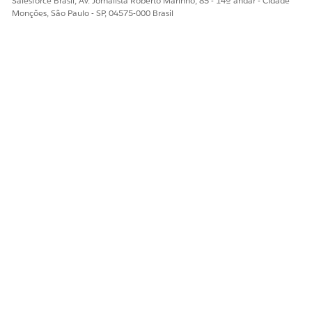
Salesforce Brasil, Av. Jornalista Roberto Marinho, 85 - 14º andar - Cidade
Monções, São Paulo - SP, 04575-000 Brasil
Subagente: Consultas de dados do membro
Responde perguntas de dados do membro usando APIs
alinhadas a FHIR do PDex em conformidade com o CMS
para proporcionar experiências precisas, conversacionais e
interoperáveis entre portais.
ESTE ARTIGO RESOLVEU SEU PROBLEMA?
Diga-nos para podermos melhorar!
Sim
Não