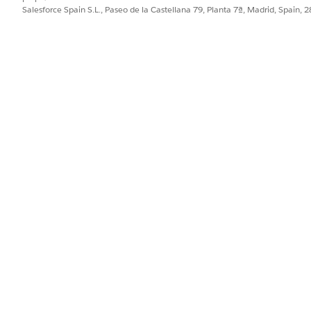
busque y seleccione
Plan de acción
.
Salesforce Spain S.L., Paseo de la Castellana 79, Planta 7ª, Madrid, Spain, 
y, a continuación, en la ficha
Perfiles
.
ccione
Ver todos los registros
para los perfiles asignados a sus usuari
PROBLEMA?
ejorar!