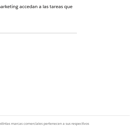
arketing accedan a las tareas que
ud, Agentforce for Health Cloud y
ón Y Gestionar usuarios
a y seleccione
Configuración de gestión
ermisos
.
s del sistema
.
istintas marcas comerciales pertenecen a sus respectivos