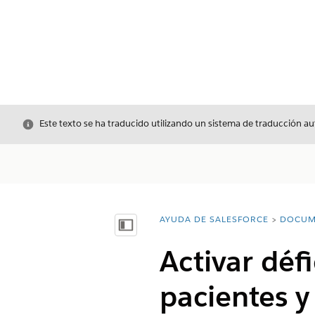
Cerrar
Este texto se ha traducido utilizando un sistema de traducción a
AYUDA DE SALESFORCE
DOCUM
Usted está aquí:
Mostrar índice de materias
Activar déf
pacientes 