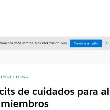
utomática de Salesforce. Más información
aquí
.
Cambiar a inglés
Ah
ENTOS
ESTADO
icits de cuidados para a
y miembros