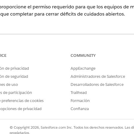
 proporcione el permiso requerido para que los equipos de m
ue completar para cerrar déficits de cuidados abiertos.
ence
n y
Unlimited
Edition con licencias complementarias de Health Clo
RCE
COMMUNITY
ón de privacidad
AppExchange
PERMISOS DE USUARIO NECESARIOS
ón de seguridad
Administradores de Salesforce
bjeto:
Ver parámetros y configuraci
nes de uso
Desarrolladores de Salesforce
cuadro Búsqueda rápida, introduzca
integrad
Gestión de cuidados
es de participación
Trailhead
 preferencias de cookies
Formación
e cuidados.
 opciones de privacidad
Confianza
a, introduzca
y seleccione
Conjuntos de p
Conjuntos de permisos
rmisos Conector de Salesforce de Data Cloud y haga clic en
Permiso
 la función Planes de acción
.
© Copyright 2026, Salesforce.com Inc. Todos los derechos reservados. Las d
propietarios.