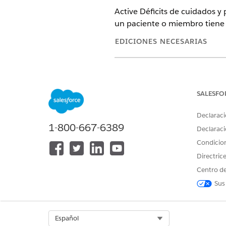
Active Déficits de cuidados y
un paciente o miembro tiene q
EDICIONES NECESARIAS
Disponible en: Lightning Experi
Disponible en:
Enterprise
Editio
Data Cloud
SALESFO
Declaraci
1-800-667-6389
Declaraci
Para otorgar acceso a nivel de o
Condicio
Desde Configuración, en el 
Directric
de cuidados integrada.
Centro de
Active el parámetro Déficit d
Sus
En el cuadro Búsqueda rápid
Seleccione el conjunto de pe
Active
Permiso para acceder a
Select Org
Español
Guarde sus cambios.