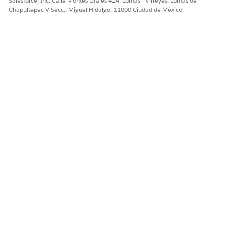
Salesforce, Inc. Calle Montes Urales 424, Lomas - Virreyes, Lomas de
Chapultepec V Secc., Miguel Hidalgo, 11000 Ciudad de México