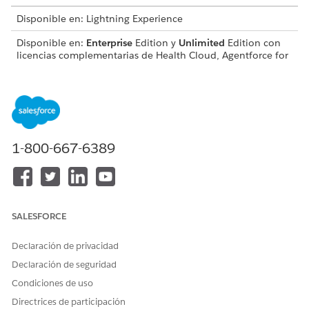
Disponible en: Lightning Experience
Disponible en:
Enterprise
Edition y
Unlimited
Edition con
licencias complementarias de Health Cloud, Agentforce for
Health Cloud y Data Cloud
PERMISOS DE USUARIO NECESARIOS
Para habilitar las funciones:
Conjunto de permisos
Health Cloud Foundation
1-800-667-6389
Desde Configuración, en el cuadro Búsqueda rápida,
ingrese
y
Configuración de Health Engagement
seleccione
Configuración de Health Engagement
.
Active el parámetro
Divulgación de paciente y
miembro.
SALESFORCE
Active la configuración de
autoservicio Paciente y
Miembro.
Declaración de privacidad
Declaración de seguridad
Condiciones de uso
¿RESOLVIÓ ESTE ARTÍCULO SU PROBLEMA?
Directrices de participación