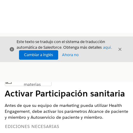
Este texto se tradujo con el sistema de traducción
automática de Salesforce. Obtenga más detalles
aquí
.
Cerrar
Cerrar
Cerrar
Cambiar a inglés
Ahora no
Índice de
Mostrar índice de materias
materias
Activar Participación sanitaria
Antes de que su equipo de marketing pueda utilizar Health
Engagement, debe activar los parámetros Alcance de paciente
y miembro y Autoservicio de paciente y miembro.
EDICIONES NECESARIAS