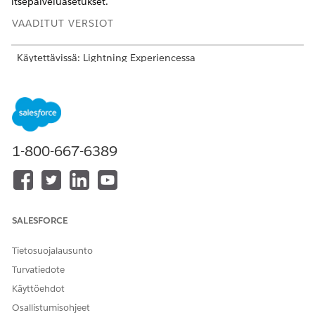
itsepalveluasetukset.
VAADITUT VERSIOT
Käytettävissä: Lightning Experiencessa
Käytettävissä:
Enterprise
Edition- ja
Unlimited
Edition -
versioissa, joissa on Health Cloud-, Agentforce for Health
Cloud- ja Data Cloud -lisäosalisenssit
TARVITTAVAT KÄYTTÖOIKEUDET
1-800-667-6389
Ominaisuuksien ottaminen
Health Cloud Foundation -
käyttöön:
käyttöoikeusjoukko
Kirjoita Määritykset-valikon Pikahaku-kenttään
Health
SALESFORCE
Engagement Settings
ja valitse
Health Engagement
Settings
.
Ota käyttöön
Potilas- ja Jäsenet-ominaisuuden
asetus.
Tietosuojalausunto
Ota käyttöön
Potilaan ja jäsenen itsepalvelun
asetus.
Turvatiedote
Käyttöehdot
Osallistumisohjeet