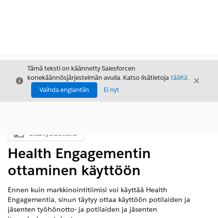
Tämä teksti on käännetty Salesforcen
konekäännösjärjestelmän avulla. Katso lisätietoja
täältä
.
Sulje
Sulje
Sulje
Vaihda englantiin
Ei nyt
Sisällysluettelo
Näytä sisällysluettelo
Health Engagementin
ottaminen käyttöön
Ennen kuin markkinointitiimisi voi käyttää Health
Engagementia, sinun täytyy ottaa käyttöön potilaiden ja
jäsenten työhönotto- ja potilaiden ja jäsenten