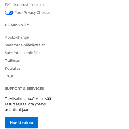
RATKAISIKO TÄMÄ ARTIKKELI ONGELMASI?
Evästeasetusten keskus
Anna palautetta, jotta voimme kehittyä!
Your Privacy Choices
Kyllä
Ei
COMMUNITY
AppExchange
Salesforce-pääkäyttäjät
Salesforce-kehittäjät
Trailhead
Koulutus
Trust
SUPPORT & SERVICES
Tarvitsetko apua? Hae lisää
resursseja tai ota yhteys
asiantuntijaan.
Hanki tukea