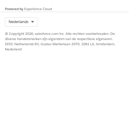
aan de machtigingensets Marketing Cloud Manager en
Data Cloud-gebruiker.
Powered by
Experience Cloud
Select Org
Nederlands
HEEFT DIT ARTIKEL UW PROBLEEM OPGELOST?
© Copyright 2026, salesforce.com inc. Alle rechten voorbehouden. De
diverse handelsmerken zijn eigendom van de respectieve eigenaren.
Laat ons weten wat we kunnen doen om te verbeteren!
SFDC Netherlands BV, Gustav Mahlerlaan 2970, 1081 LA, Amsterdam,
Nederland
Ja
Nee