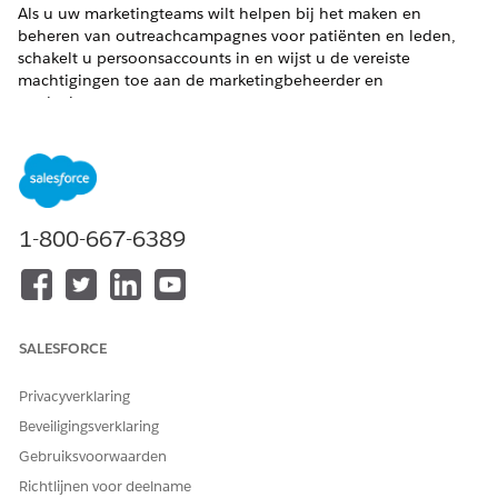
Als u uw marketingteams wilt helpen bij het maken en
beheren van outreachcampagnes voor patiënten en leden,
schakelt u persoonsaccounts in en wijst u de vereiste
machtigingen toe aan de marketingbeheerder en
marketingmanager.
VEREISTE EDITIONS
Beschikbaar in: Lightning Experience
Beschikbaar in:
Enterprise
en
Unlimited
Edition met Health
1-800-667-6389
Cloud, Agentforce voor Health Cloud en Data Cloud-
uitbreidingslicenties
BENODIGDE GEBRUIKERSMACHTIGINGEN
SALESFORCE
Machtigingensets toewijzen:
Machtigingensets toewijzen
Privacyverklaring
Schakel persoonsaccounts in
.
Beveiligingsverklaring
Wijs de vereiste machtigingensets toe aan de
marketingbeheerder.
Gebruiksvoorwaarden
Zoek vanuit Set-up in het vak Snel zoeken naar en
Richtlijnen voor deelname