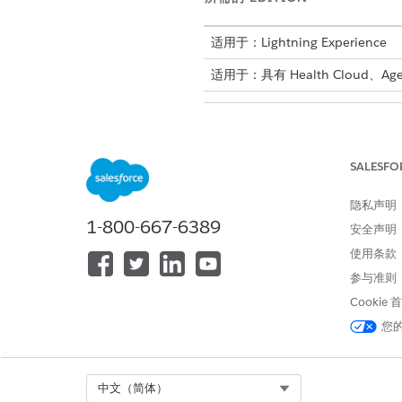
适用于：Lightning Experience
适用于：具有 Health Cloud、Agent
分配权限集：
SALESFO
启用个人客户
。
将所需的权限集分配给市场营销
隐私声明
1-800-667-6389
从“设置”中，在快速查找框
安全声明
选择 Health Cloud Foun
使用条款
单击
管理分配
，单击
添加分
参与准则
重复上述步骤，将用户分配到 Mar
Cookie
将所需的权限集分配给市场营销
您
从“设置”中，在快速查找框
选择 Health Cloud Foun
单击
管理分配
，单击
添加分
重复上述步骤，将用户分配到 Mar
Select Org
中文（简体）