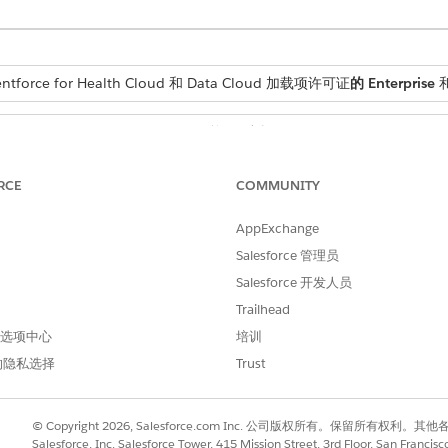
force for Health Cloud 和 Data Cloud 加载项许可证
的 Enterprise
所需用户权限
分配权限集
RCE
COMMUNITY
管理员用户。
AppExchange
中，搜索并选择
权限集
。
Salesforce 管理员
dation 权限集。
Salesforce 开发人员
配
，选择要分配到此权限集的用户，单击
分配
，然后单击
完成
。
Trailhead
keting Cloud 管理员和 Data Cloud 架构师权限集。
 首选项中心
培训
经理用户。
的隐私选择
Trust
中，搜索并选择
权限集
。
dation 权限集。
配
，选择要分配到此权限集的用户，单击
分配
，然后单击
完成
。
© Copyright 2026, Salesforce.com Inc. 公司版权所有。保留所
keting Cloud 经理和 Data Cloud 用户权限集。
Salesforce, Inc. Salesforce Tower, 415 Mission Street, 3rd Floor, San Francis