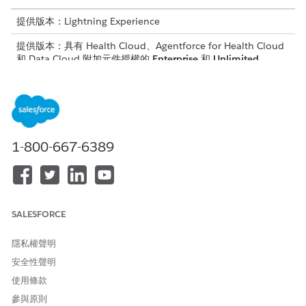
提供版本：Lightning Experience
提供版本：具有 Health Cloud、Agentforce for Health Cloud
和 Data Cloud 附加元件授權的
Enterprise
和
Unlimited
Edition
需要的使用者權限
指派權限集：
指派權限集權限
1-800-667-6389
啟用個人帳戶
。
將必要權限集指派給行銷管理員使用者。
進入「設定」,在「快速尋找」方塊中搜尋,然後選取「
權限
集
」。
選取 Health Cloud Foundation 權限集。
SALESFORCE
按一下「
管理指派
」,按一下「
新增指派
」,選取您要指派給
此權限集的使用者,按一下「
指派
」,然後按一下「
完成
」。
隱私權聲明
重複先前的步驟,將使用者指派給「Marketing Cloud 管理
安全性聲明
員」和「Data Cloud 結構設計師」權限集。
使用條款
將必要權限集指派給行銷經理使用者。
參與原則