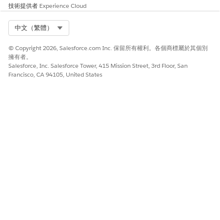
技術提供者
Experience Cloud
Select Org
中文（繁體）
© Copyright 2026, Salesforce.com Inc. 保留所有權利。各個商標屬於其個別
擁有者。
Salesforce, Inc. Salesforce Tower, 415 Mission Street, 3rd Floor, San
Francisco, CA 94105, United States