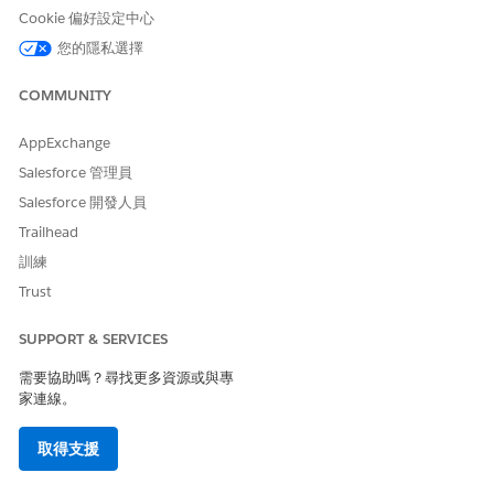
進入「設定」,在「快速尋找」方塊中搜尋,然後選取「
權限
Cookie 偏好設定中心
集
」。
您的隱私選擇
選取 Health Cloud Foundation 權限集。
按一下「
管理指派
」,按一下「
新增指派
」,選取您要指派給
COMMUNITY
此權限集的使用者,按一下「
指派
」,然後按一下「
完成
」。
重複先前的步驟,將使用者指派給「Marketing Cloud 管理
員」和「Data Cloud 使用者」權限集。
AppExchange
Salesforce 管理員
Salesforce 開發人員
Trailhead
此文章是否解決您的問題？
請讓我們知道，以便我們改進！
訓練
Trust
是
否
SUPPORT & SERVICES
需要協助嗎？尋找更多資源或與專
家連線。
取得支援