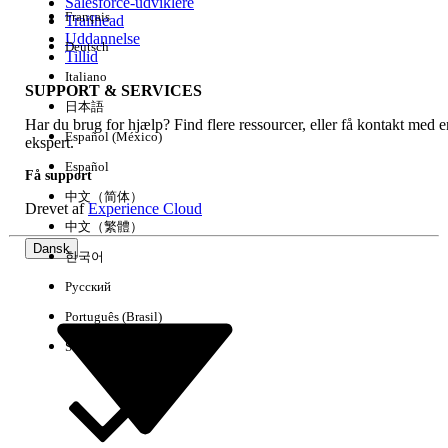
Salesforce-udviklere
Français
Trailhead
Uddannelse
Deutsch
Tillid
Italiano
SUPPORT & SERVICES
日本語
Har du brug for hjælp? Find flere ressourcer, eller få kontakt med e
Español (México)
ekspert.
Español
Få support
中文（简体）
Drevet af
Experience Cloud
中文（繁體）
Dansk
한국어
Русский
Português (Brasil)
Suomi