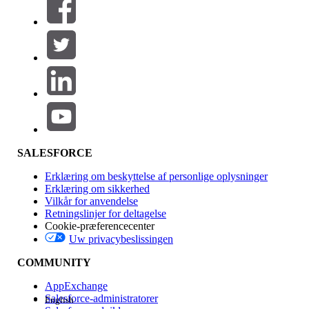
SALESFORCE
Erklæring om beskyttelse af personlige oplysninger
Erklæring om sikkerhed
Vilkår for anvendelse
Retningslinjer for deltagelse
Cookie-præferencecenter
Uw privacybeslissingen
COMMUNITY
AppExchange
Salesforce-administratorer
English