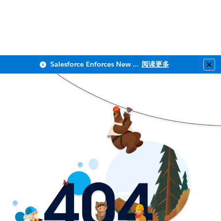
Salesforce Enforces New Security Requirements in Summer 2026
阅读更多
Clo