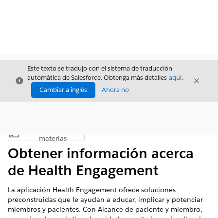
Este texto se tradujo con el sistema de traducción
automática de Salesforce. Obtenga más detalles
aquí
.
Cerrar
Cerrar
Cerrar
Cambiar a inglés
Ahora no
Índice de
Mostrar índice de materias
materias
Obtener información acerca
de Health Engagement
La aplicación Health Engagement ofrece soluciones
preconstruidas que le ayudan a educar, implicar y potenciar
miembros y pacientes. Con Alcance de paciente y miembro,