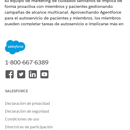
su equipo de marketing de cuidados sanitarios se implica de
forma proactiva con miembros y pacientes gestionando
campañas de alcance multicanal. Aprovechando Agentforce
para el autoservicio de pacientes y miembros, los miembros
pueden completar tareas de autoservicio e implicarse más en
su trayectoria de salud.
EDICIONES NECESARIAS
Disponible en: Lightning Experience
1-800-667-6389
Disponible en:
Enterprise
Edition y
Unlimited
Edition con
licencias complementarias de Health Cloud, Agentforce for
Health Cloud y Data Cloud
Health Engagement se integra con Data 360 para
proporcionar a los especialistas en marketing de cuidados
SALESFORCE
sanitarios una vista completa del perfil de un miembro. Para
obtener más información, consulte
Data 360 para Health
Declaración de privacidad
Cloud
.
Declaración de seguridad
Como plataforma unificada para mejorar la implicación de los
Condiciones de uso
miembros, Health Engagement tiene dos controladores
Directrices de participación
principales: Paciente y Alcance de miembros, y Paciente y