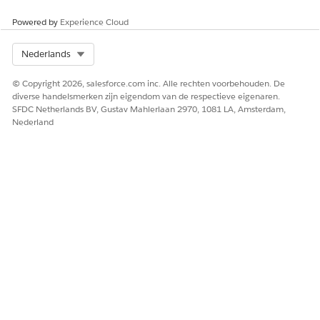
gezondheidsplannen bieden, te zoeken naar in-
netwerkproviders, te controleren of deze providers nieuwe
Powered by
Experience Cloud
afspraken maken, en meer.
Zie
Marketing Cloud Next Pricing
om de juiste Health
Select Org
Nederlands
Engagement-tools voor uw bedrijf te kiezen.
© Copyright 2026, salesforce.com inc. Alle rechten voorbehouden. De
diverse handelsmerken zijn eigendom van de respectieve eigenaren.
SFDC Netherlands BV, Gustav Mahlerlaan 2970, 1081 LA, Amsterdam,
Nederland
HEEFT DIT ARTIKEL UW PROBLEEM OPGELOST?
Laat ons weten wat we kunnen doen om te verbeteren!
Ja
Nee