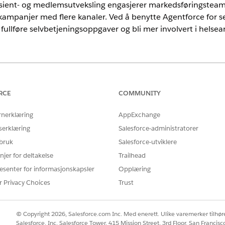
asient- og medlemsutveksling engasjerer markedsføringstea
kampanjer med flere kanaler. Ved å benytte Agentforce for s
føre selvbetjeningsoppgaver og bli mer involvert i helsear
nce
mited
Edition med tilleggslisenser for Health Cloud, Agentforce fo
RCE
COMMUNITY
res med Data 360 for å gi behandlingsmarkedsførere en full
rnerklæring
AppExchange
n du se
Data 360 for Health Cloud
.
serklæring
Salesforce-administratorer
å forbedre medlemsengasjement har helseengasjement to hov
 bruk
Salesforce-utviklere
 og medlems selvbetjening.
njer for deltakelse
Trailhead
esenter for informasjonskapsler
Opplæring
ng
r Privacy Choices
Trust
e forhåndsbygde pasient- og medlemsutvidelsesverktøyene t
isse verktøyene er klare til bruk og er utformet for bruksti
© Copyright 2026, Salesforce.com Inc. Med enerett. Ulike varemerker tilhøre
dlingshull. Tilstandsengasjement støtter tydelig, tilgjengeli
Salesforce, Inc. Salesforce Tower, 415 Mission Street, 3rd Floor, San Francis