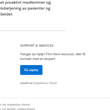
met proaktivt medlemmer og
elvbetjening av pasienter og
beidet.
r Health Cloud og Data Cloud
SUPPORT & SERVICES
stendig oversikt over et medlems
Trenger du hjelp? Finn flere ressurser, eller få
kontakt med en ekspert.
eddrivere - pasient- og
Få støtte
Levert av
Experience Cloud
il å opprette og behandle
lfeller med behandling, som
r de respektive eierne.
g og handlingsorientering med sine
co, CA 94105, United States