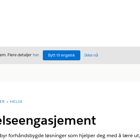
m. Flere detaljer
her
.
Bytt til engelsk
Ikke nå
ER
HELSE
lseengasjement
byr forhåndsbygde løsninger som hjelper deg med å lære ut