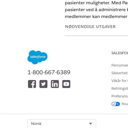
pasienter muligheter. Med P
pasienter ved å administrere 
medlemmer kan medlemmer full
NØDVENDIGE UTGAVER
Tilgjengelig i Lightning Experie
Tilgjengelig i
Enterprise
og
Unli
SALESFO
Tilstandsengasjement integre
Personve
profil. Hvis du vil vite mer, ka
1-800-667-6389
Sikkerhet
Som en forent plattform for 
Vilkår for
medlemsutvidelse og pasient-
Retningsli
Preferans
Pasient- og medlemsutforski
You
Markedsføringsteam bruker d
kampanjer med flere kanaler. D
Select Org
Norsk
kampanje for å avslutte behan