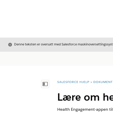
Avslutt
Denne teksten er oversatt med Salesforce maskinoversettingssyste
SALESFORCE HJELP
DOKUMENT
Du er her:
Vis innholdsfortegnelse
Lære om he
Health Engagement-appen til