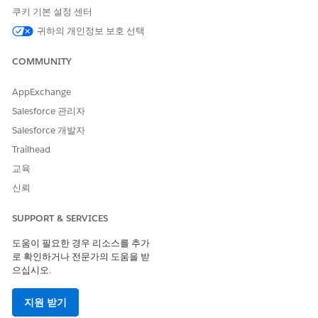
야 합니다.
쿠키 기본 설정 센터
환자 및 구성원 지원 설정
귀하의 개인정보 보호 선택
헬스케어 마케팅 팀은 Health Engagement 앱에서 환자 및 구
성원 지원을 사용하여 다중 채널 캠페인을 만들고 관리합니다.
COMMUNITY
아웃바운드 참여 템플릿, 플로, Data 360 구성 요소와 같은 사
전 구축된 도구를 사용하여 더욱 쉽게 구성원 참여를 할 수 있습
AppExchange
니다.
Salesforce 관리자
환자 및 구성원 셀프 서비스용 Agentforce
Salesforce 개발자
Agentforce 활용하여 구성원이 셀프 서비스 과업을 완료할 수
Trailhead
있도록 합니다. Agentforce 사용하면 구성원이 네트워크 내 제
교육
공자를 찾고, 헬스케어 계획 혜택을 확인하고, 헬스케어 내역에
액세스할 수 있습니다.
신뢰
Health Engagement 사용
SUPPORT & SERVICES
헬스케어 마케터는 Health Engagement를 사용하여 지원 캠페
인을 만들고 관리합니다. 환자 및 구성원 지원 도구를 사용하면
도움이 필요한 경우 리소스를 추가
사전에 참여하고 구성원과 커뮤니케이션하여 케어 여정에 더 많
로 확인하거나 전문가의 도움을 받
이 참여할 수 있습니다.
으십시오.
지원 받기