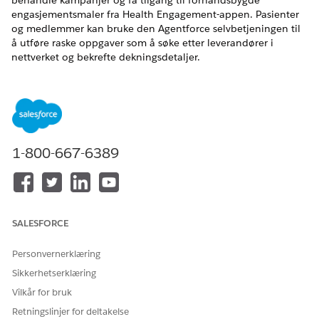
behandle kampanjer og få tilgang til forhåndsbygde
engasjementsmaler fra Health Engagement-appen. Pasienter
og medlemmer kan bruke den Agentforce selvbetjeningen til
å utføre raske oppgaver som å søke etter leverandører i
nettverket og bekrefte dekningsdetaljer.
NØDVENDIGE UTGAVER
Tilgjengelig i Lightning Experience
Tilgjengelig i
Enterprise
og
Unlimited
Edition med
1-800-667-6389
tilleggslisenser for Health Cloud, Agentforce for Health
Cloud og Data Cloud
Lære om helseengasjement
Health Engagement-appen tilbyr forhåndsbygde løsninger
som hjelper deg med å lære ut, engasjere og gi
SALESFORCE
medlemmer og pasienter muligheter. Med Pasient- og
medlemsutveksling engasjerer markedsføringsteamet
Personvernerklæring
proaktivt medlemmer og pasienter ved å administrere
Sikkerhetserklæring
kampanjer med flere kanaler. Ved å benytte Agentforce for
Vilkår for bruk
selvbetjening av pasienter og medlemmer kan
Retningslinjer for deltakelse
medlemmer fullføre selvbetjeningsoppgaver og bli mer