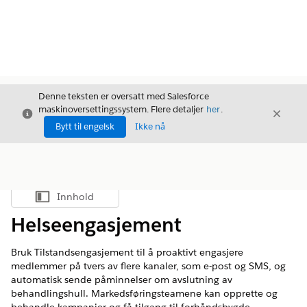
Denne teksten er oversatt med Salesforce
maskinoversettingssystem. Flere detaljer
her
.
Avslutt
Avslut
Avslutt
Bytt til engelsk
Ikke nå
Innhold
Vis innholdsfortegnelse
Helseengasjement
Bruk Tilstandsengasjement til å proaktivt engasjere
medlemmer på tvers av flere kanaler, som e-post og SMS, og
automatisk sende påminnelser om avslutning av
behandlingshull. Markedsføringsteamene kan opprette og