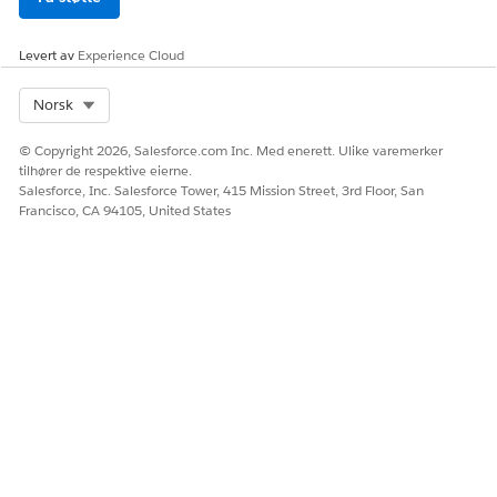
Som markedsfører i helsevesenet bruker du
Tilstandsengasjement til å opprette og behandle
Levert av
Experience Cloud
kampanjer. Pasient- og medlemsutvidelsesverktøyene
hjelper deg å engasjere og kommunisere proaktivt med
Select Org
Norsk
medlemmer slik at de blir mer involvert i
behandlingsreisen.
© Copyright 2026, Salesforce.com Inc. Med enerett. Ulike varemerker
tilhører de respektive eierne.
Salesforce, Inc. Salesforce Tower, 415 Mission Street, 3rd Floor, San
Francisco, CA 94105, United States
HJALP DENNE ARTIKKELEN MED Å LØSE PROBLEMET DITT?
La oss få vite det slik at vi kan forbedre!
Ja
Nei