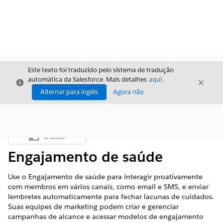
Este texto foi traduzido pelo sistema de tradução
automática da Salesforce. Mais detalhes
aqui
.
Fechar
Fecha
Fechar
Alternar para inglês
Agora não
Índice
Mostrar índice
Engajamento de saúde
Use o Engajamento de saúde para interagir proativamente
com membros em vários canais, como email e SMS, e enviar
lembretes automaticamente para fechar lacunas de cuidados.
Suas equipes de marketing podem criar e gerenciar
campanhas de alcance e acessar modelos de engajamento