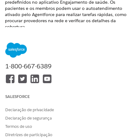
predefinidos no aplicativo Engajamento de saúde. Os
pacientes e os membros podem usar o autoatendimento
ativado pelo Agentforce para realizar tarefas rápidas, como
procurar provedores na rede e verificar os detalhes da
cobertura.
EDIÇÕES OBRIGATÓRIAS
Disponível em: Lightning Experience
Disponível em: Edições
Enterprise
e
Unlimited
com licenças
1-800-667-6389
de complemento Health Cloud, Agentforce para Health
Cloud e Data Cloud
Saiba mais sobre o Engajamento de saúde
O aplicativo Engajamento de saúde oferece soluções
SALESFORCE
predefinidas que ajudam você a instruir, engajar e
capacitar membros e pacientes. Com o alcance de
Declaração de privacidade
pacientes e membros, sua equipe de marketing de saúde
interage proativamente com membros e pacientes
Declaração de segurança
gerenciando campanhas de alcance de vários canais. Ao
Termos de uso
utilizar o Agentforce para Paciente e Autoatendimento do
Diretrizes de participação
Membro, os membros podem concluir tarefas de