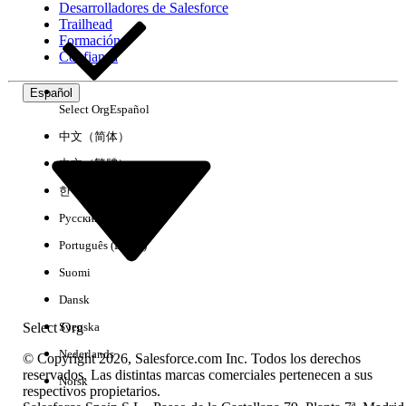
Desarrolladores de Salesforce
Trailhead
Experiencia
Formación
Confianza
Español
Select Org
Español
Borrar todo
Listo
中文（简体）
中文（繁體）
한국어
Русский
Português (Brasil)
Suomi
Dansk
Select Org
Svenska
Nederlands
© Copyright 2026, Salesforce.com Inc. Todos los derechos
reservados. Las distintas marcas comerciales pertenecen a sus
Norsk
respectivos propietarios.
No hay resultados