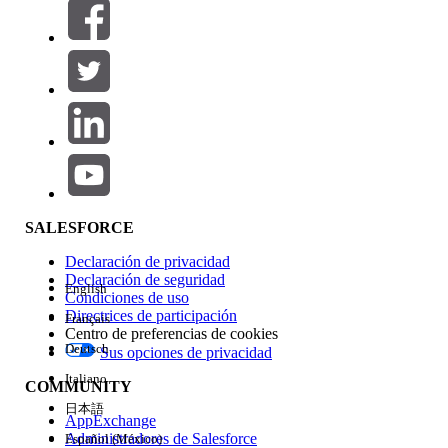
Filtros (0)
SELECCIONAR FILTROS
Agregar
Área de productos
Repercusión de función
SALESFORCE
Declaración de privacidad
Declaración de seguridad
English
Condiciones de uso
Directrices de participación
Français
Centro de preferencias de cookies
Deutsch
Sus opciones de privacidad
Edición
Italiano
COMMUNITY
日本語
AppExchange
Administradores de Salesforce
Español (México)