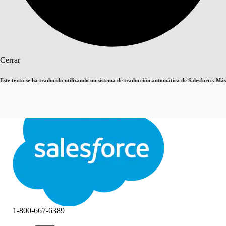
Buscar
Cerrar
Este texto se ha traducido utilizando un sistema de traducción automática de Salesforce. Más
Cambiar a inglés
Ahora no
información
aquí
.
Cerrar
Cerrar
1-800-667-6389