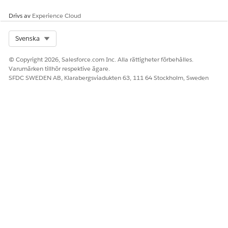
igång:
Drivs av
Experience Cloud
Select Org
Svenska
© Copyright 2026, Salesforce.com Inc. Alla rättigheter förbehålles.
Varumärken tillhör respektive ägare.
SFDC SWEDEN AB, Klarabergsviadukten 63, 111 64 Stockholm, Sweden
Aktivera personkonton och tilldela behörigheter för
patient- och medlemskontakt
För att hjälpa dina marknadsföringsteam skapa och
hantera uppsökande kampanjer för patienter och
medlemmar, aktivera personkonton och tilldela de
behörigheter som behövs till
marknadsföringsadministratören och
marknadsföringschefen.
Aktivera vårdluckor för patient- och medlemskontakt
Aktivera Vårdluckor och ge marknadsföringsteam den
behörighet som behövs för att komma åt de uppgifter
som en patient eller medlem måste utföra för att åtgärda