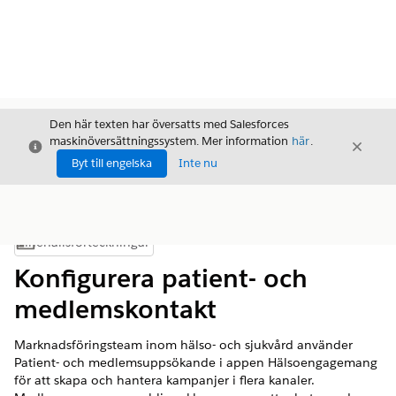
Den här texten har översatts med Salesforces
maskinöversättningssystem. Mer information
här
.
Stäng
Stäng
Stäng
Byt till engelska
Inte nu
Innehållsförteckningar
Visa innehållsförteckning
Konfigurera patient- och
medlemskontakt
Marknadsföringsteam inom hälso- och sjukvård använder
Patient- och medlemsuppsökande i appen Hälsoengagemang
för att skapa och hantera kampanjer i flera kanaler.