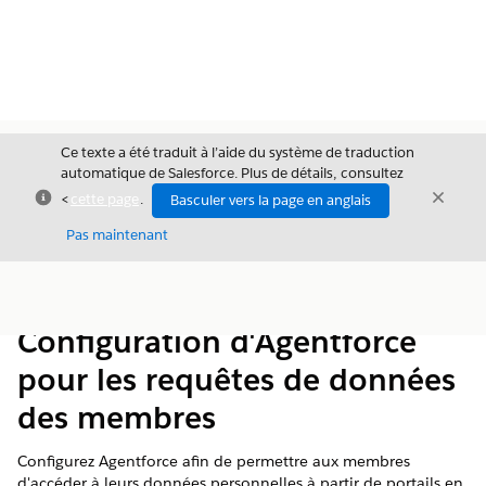
Ce texte a été traduit à l’aide du système de traduction
automatique de Salesforce. Plus de détails, consultez
Fermer
Ferme
<
cette page
.
Basculer vers la page en anglais
Fermer
Pas maintenant
Table des
Afficher la table des matières
matières
Configuration d'Agentforce
pour les requêtes de données
des membres
Configurez Agentforce afin de permettre aux membres
d'accéder à leurs données personnelles à partir de portails en