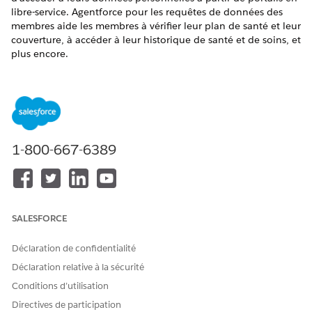
libre-service. Agentforce pour les requêtes de données des
membres aide les membres à vérifier leur plan de santé et leur
couverture, à accéder à leur historique de santé et de soins, et
plus encore.
ÉDITIONS REQUISES
Disponible avec : Lightning Experience
Disponible avec : les éditions
Enterprise
et
Unlimited
avec
les licences complémentaires Health Cloud, Agentforce
1-800-667-6389
pour Health Cloud et Data Cloud
Activez Einstein dans la Configuration Einstein, puis
Einstein pour Health Cloud
Dans Configuration, saisissez
Configuration
SALESFORCE
Einstein
dans la case Recherche rapide, puis
sélectionnez
Configuration Einstein
.
Déclaration de confidentialité
Activez le paramètre
Activer Einstein
.
Déclaration relative à la sécurité
Dans Configuration, saisissez
dans la
Health Cloud
Conditions d’utilisation
case Recherche rapide, puis sélectionnez
Health
Cloud
.
Directives de participation