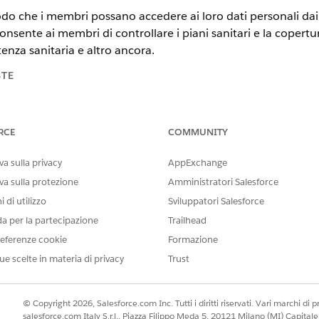
o che i membri possano accedere ai loro dati personali dai p
onsente ai membri di controllare i piani sanitari e la copertur
tenza sanitaria e altro ancora.
STE
tning Experience
RCE
COMMUNITY
n e
Unlimited
Edition con licenze aggiuntive Health Cloud, Agentfo
a sulla privacy
AppExchange
 Einstein e quindi Einstein per Health Cloud.
 Ricerca veloce, immettere
e quindi selezionare
Imposta Einstein
va sulla protezione
Amministratori Salesforce
ttiva Einstein
.
 di utilizzo
Sviluppatori Salesforce
 Ricerca veloce, immettere
e quindi selezionare
Heal
Health Cloud
da per la partecipazione
Trailhead
instein for Health Cloud
.
eferenze cookie
Formazione
modello Agentforce Agent dell'assistenza e aggiungere il subagent
ue scelte in materia di privacy
Trust
emi di autorizzazioni Utente modello di prompt e Accesso agente del
envenuto
creato in modo che venga visualizzato quando un pazien
© Copyright 2026, Salesforce.com Inc. Tutti i diritti riservati. Vari marchi di pro
salesforce.com Italy S.r.l., Piazza Filippo Meda 5, 20121 Milano (MI) Capit