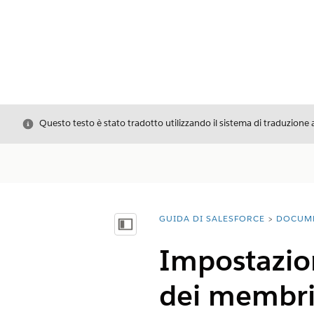
Chiudi
Questo testo è stato tradotto utilizzando il sistema di traduzione 
GUIDA DI SALESFORCE
DOCUM
Ti trovi qui:
Mostra sommario
Impostazion
dei membr