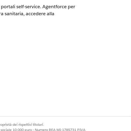
ortali self-service. Agentforce per
a sanitaria, accedere alla
rce for Health Cloud e Data Cloud
Imposta Einstein
.
th Cloud
.
e Member Data Queries all'agente
l'assistenza self-service membro.
te o un membro avvia una nuova
prietà dei rispettivi titolari.
ale sociale 10.000 euro - Numero REA MI-1785731 P.IVA