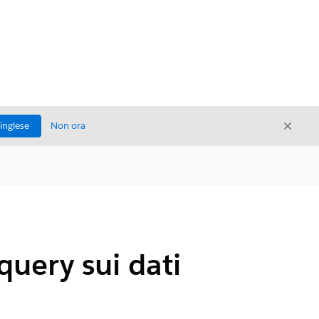
Chiud
'inglese
Non ora
Chiudi
query sui dati