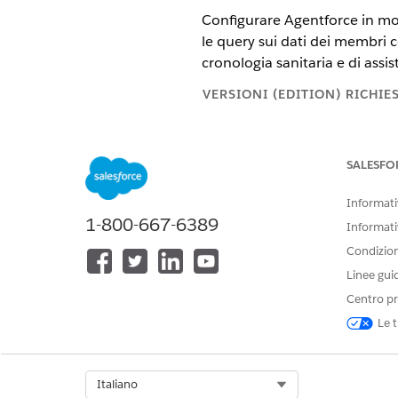
Configurare Agentforce in mod
le query sui dati dei membri c
cronologia sanitaria e di assis
VERSIONI (EDITION) RICHIE
Disponibile nelle versioni: Ligh
SALESFO
Disponibile in:
Enterprise
Editio
Informativ
Abilitare Einstein da Imposta
1-800-667-6389
Da Imposta, nella casella
Informati
Abilitare l'impostazione
A
Condizioni
Da Imposta, nella casella
Linee gui
Abilitare l'impostazione
E
Centro pr
Creare un agente
basato sul 
Le t
creato.
Concedere agli utenti
gli insi
Impostare il messaggio di b
sessione di messaggistica.
Select Org
Italiano