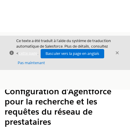
Ce texte a été traduit à l’aide du système de traduction
automatique de Salesforce. Plus de détails, consultez
Fermer
Ferme
<
cette page
.
Basculer vers la page en anglais
Fermer
Pas maintenant
Table des
Afficher la table des matières
matières
Configuration d'Agentforce
pour la recherche et les
requêtes du réseau de
prestataires