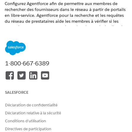
Configurez Agentforce afin de permettre aux membres de
rechercher des fournisseurs dans le réseau à partir de portails
en libre-service. Agentforce pour la recherche et les requêtes
du réseau de prestataires aide les membres à vérifier si les
prestations sont couvertes par leur plan de santé, si celles-ci
pissent et plus encore.
ÉDITIONS REQUISES
Disponible avec : Lightning Experience
1-800-667-6389
Disponible avec : les éditions
Enterprise
et
Unlimited
avec
les licences complémentaires Health Cloud, Agentforce
pour Health Cloud et Data Cloud
Activez Einstein dans la Configuration Einstein, puis
SALESFORCE
Einstein pour Health Cloud
Dans Configuration, saisissez
Configuration
Déclaration de confidentialité
Einstein
dans la case Recherche rapide, puis
Déclaration relative à la sécurité
sélectionnez
Configuration Einstein
.
Activez le paramètre
Activer Einstein
.
Conditions d’utilisation
Dans Configuration, saisissez
dans la
Health Cloud
Directives de participation