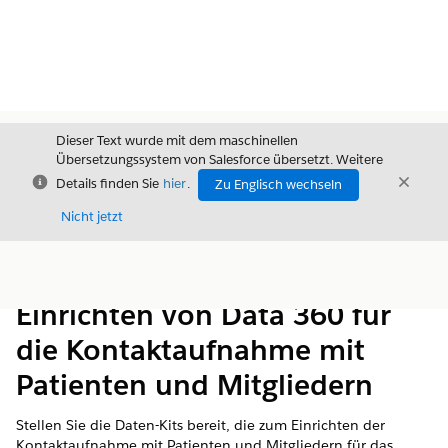
Dieser Text wurde mit dem maschinellen
Übersetzungssystem von Salesforce übersetzt. Weitere
Schließen
Schli
Details finden Sie
hier
.
Zu Englisch wechseln
Schließ
Nicht jetzt
Inhalt
Inhalt anzeigen
Einrichten von Data 360 für
die Kontaktaufnahme mit
Patienten und Mitgliedern
Stellen Sie die Daten-Kits bereit, die zum Einrichten der
Kontaktaufnahme mit Patienten und Mitgliedern für das