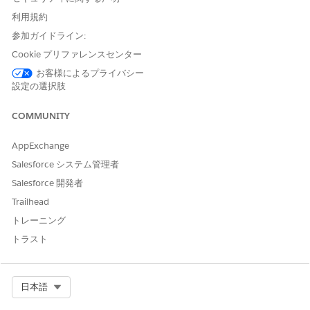
「過去６か月間の予防接種の詳細を教えて」
利用規約
"最後の血液検査の報告書を"
参加ガイドライン:
「膝の手術は医療保険の対象ですか ？ 」
Cookie プリファレンスセンター
お客様によるプライバシー
設定の選択肢
この記事で問題は解決されましたか?
ご意見をお待ちしております。
COMMUNITY
はい
いいえ
AppExchange
Salesforce システム管理者
Salesforce 開発者
Trailhead
トレーニング
トラスト
Select Org
日本語