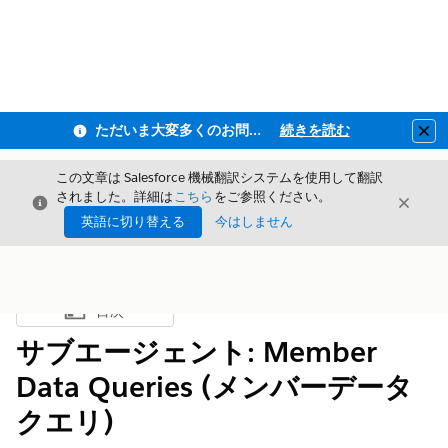
ただいま大変多くのお問い合わせをいただいており、ご連絡までにお時間を頂戴しております
続きを読む
Clo
この文章は Salesforce 機械翻訳システムを使用して翻訳
されました。詳細は
こちら
をご参照ください。
閉じる
閉じ
閉じる
英語に切り替える
今はしません
目次
目次を表示
サブエージェント: Member
Data Queries (メンバーデータ
クエリ)