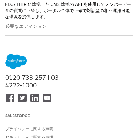
PDex FHIR に準拠した CMS 準拠の API を使用してメンバーデー
タの質問に回答し、ポータル全体で正確で対話型の相互運用可能
な環境を提供します。
必要なエディション
使用可能なインターフェース: Lightning Experience
使用可能なエディション: Health Cloud および Agentforce for
Health Cloud アドオンライセンスが付属する
Enterprise
Edition、
Performance
Edition、および
Unlimited
Edition
0120-733-257 | 03-
サブエージェントの詳細
4222-1000
API 参照名
MemberDataQueries
含まれるエージェントアクシ
Generate Member Search
Payload
(メンバー検索ペイロ
ョン
ードを生成)
SALESFORCE
プライバシーに関する声明
このサブエージェントをトリガーする発言の例
セキュリティに関する声明