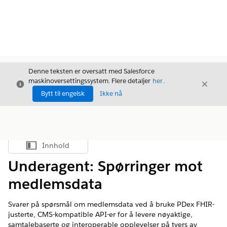
Denne teksten er oversatt med Salesforce
maskinoversettingssystem. Flere detaljer
her
.
Avslutt
Avslut
Avslutt
Bytt til engelsk
Ikke nå
Innhold
Vis innholdsfortegnelse
Underagent: Spørringer mot
medlemsdata
Svarer på spørsmål om medlemsdata ved å bruke PDex FHIR-
justerte, CMS-kompatible API-er for å levere nøyaktige,
samtalebaserte og interoperable opplevelser på tvers av