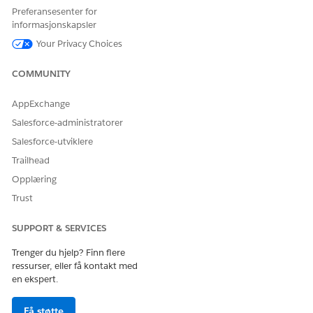
"Hent meg rapporten om siste blodprøve."
Preferansesenter for
"Er knekirurgi dekket av helseforsikringen?"
informasjonskapsler
Your Privacy Choices
COMMUNITY
HJALP DENNE ARTIKKELEN MED Å LØSE PROBLEMET DITT?
La oss få vite det slik at vi kan forbedre!
AppExchange
Salesforce-administratorer
Ja
Nei
Salesforce-utviklere
Trailhead
Opplæring
Trust
SUPPORT & SERVICES
Trenger du hjelp? Finn flere
ressurser, eller få kontakt med
en ekspert.
Få støtte