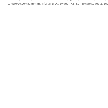
 mit netværk, der er specialiseret i behandling af knæsmerter."
salesforce.com Danmark, filial af SFDC Sweden AB. Kampmannsgade 2, 1
BLEM?
 os!