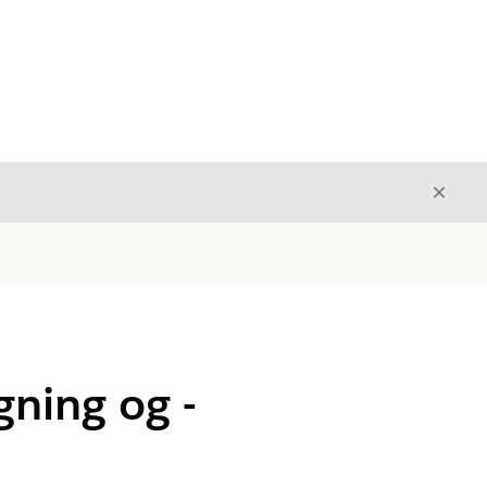
Luk
Luk
ning og -