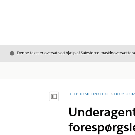
Luk
Denne tekst er oversat ved hjælp af Salesforce-maskinoversættelse
HELPHOMELINKTEXT
DOCSHOM
breadcrumbDescription
Vis indholdsfortegnelse
Underagent
forespørgsl