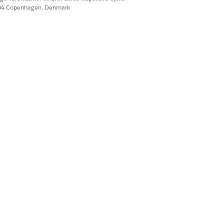
604 Copenhagen, Denmark
Ja
Nej