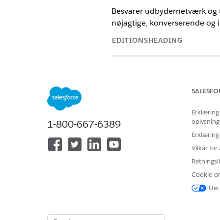
Besvarer udbydernetværk og u
nøjagtige, konverserende og i
EDITIONSHEADING
Tilgængelig i: Lightning Experie
Tilgængelig i:
Enterprise
,
Perfo
Cloud
SALESFO
Erklæring
Underagentdetaljer
oplysning
1-800-667-6389
Erklæring
API-navn
Vilkår fo
Inkluderede agenthandlinger
Retningsli
Cookie-p
Eksempler på erklæringer, d
Uw 
"Giv mig en liste over læger, 
"Er Dr. XYZ i mit netværk, og 