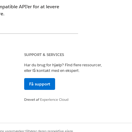
tible API'er for at levere
e.
h Cloud og Agentforce til Health
SUPPORT & SERVICES
Har du brug for hjælp? Find flere ressourcer,
eller få kontakt med en ekspert.
Få support
ingsdata
Drevet af
Experience Cloud
ige varemærker tilhører deres respektive ejere.