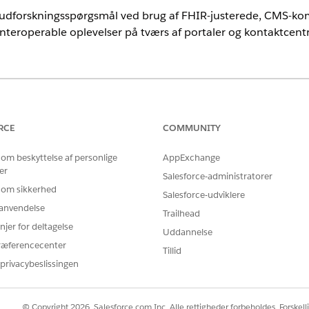
dforskningsspørgsmål ved brug af FHIR-justerede, CMS-kompa
nteroperable oplevelser på tværs af portaler og kontaktcentr
nce
rmance
og
Unlimited
Edition med tilføjelsesprogramlicenserne Healt
RCE
COMMUNITY
 om beskyttelse af personlige
AppExchange
er
Salesforce-administratorer
 om sikkerhed
Salesforce-udviklere
ProviderNetwkSrchAndQry
r anvendelse
Trailhead
Generer udbydermappe-søgn
njer for deltagelse
Uddannelse
ræferencecenter
Tillid
er udløser denne underagent
privacybeslissingen
der kan tage nye aftaler den 25. juni 2026".
tager hun nye aftaler?"
© Copyright 2026, Salesforce.com Inc. Alle rettigheder forbeholdes. Forskell