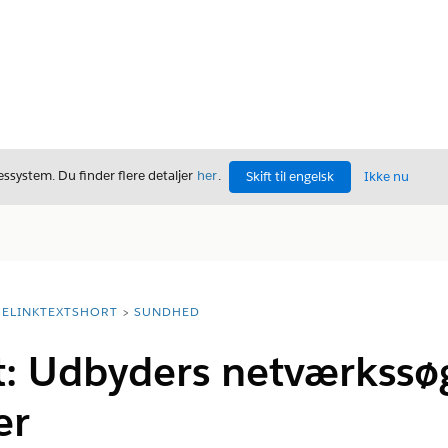
ssystem. Du finder flere detaljer
her
.
Skift til engelsk
Ikke nu
ELINKTEXTSHORT
SUNDHED
: Udbyders netværkssøg
er