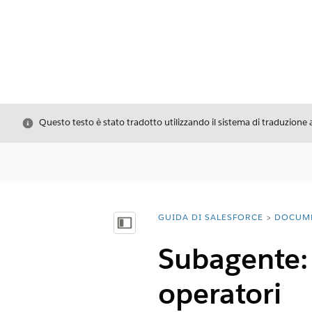
Chiudi
Questo testo è stato tradotto utilizzando il sistema di traduzione 
GUIDA DI SALESFORCE
DOCUM
Ti trovi qui:
Mostra sommario
Subagente: 
operatori