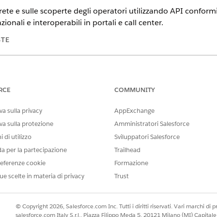
ete e sulle scoperte degli operatori utilizzando API conformi
onali e interoperabili in portali e call center.
STE
tning Experience
n,
Performance
Edition e
Unlimited
Edition con le licenze aggiunti
RCE
COMMUNITY
a sulla privacy
AppExchange
va sulla protezione
Amministratori Salesforce
 di utilizzo
Sviluppatori Salesforce
ProviderNetwkSrchAndQry
da per la partecipazione
Trailhead
Generazione del payload di ri
eferenze cookie
Formazione
ue scelte in materia di privacy
Trust
attivano questo subagente
he possono prendere nuove rate il 25 giugno 2026."
© Copyright 2026, Salesforce.com Inc. Tutti i diritti riservati. Vari marchi di pro
ia rete e sta prendendo nuovi appuntamenti?"
salesforce.com Italy S.r.l., Piazza Filippo Meda 5, 20121 Milano (MI) Capit