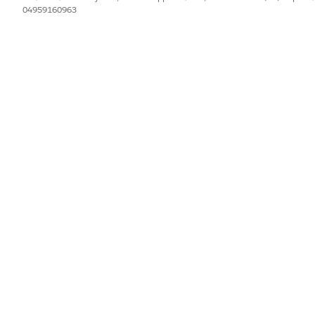
lla mia rete specializzati nel trattamento del dolore al ginocchio”
04959160963
IL PROBLEMA?
orare!