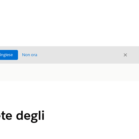
Chiud
'inglese
Non ora
Chiudi
te degli