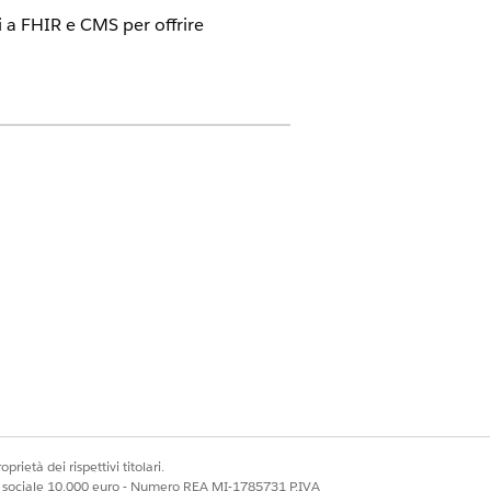
 a FHIR e CMS per offrire
ve Health Cloud e Agentforce for
cerca nell'elenco operatori
prietà dei rispettivi titolari.
ale sociale 10.000 euro - Numero REA MI-1785731 P.IVA