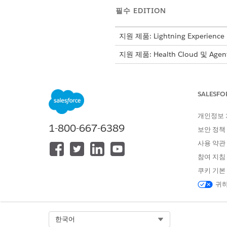
필수 EDITION
지원 제품: Lightning Experience
지원 제품: Health Cloud 및 Age
하위 에이전트 세부 사항
SALESFO
API 이름
개인정보
포함된 에이전트 작업
1-800-667-6389
보안 정책
사용 약관
이 하위 에이전트를 트리거하는
참여 지침
쿠키 기본
"2026년 6월 25일에 새 약속
"Dr. XYZ가 내 네트워크에 있
귀하
"내 네트워크에서 무릎 통증 치
Select Org
한국어