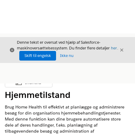
Denne tekst er oversat ved hjælp af Salesforce-
maskinoversættelsessystem. Du finder flere detaljer
her
.
Luk
Luk
Luk
Skift til engelsk
Ikke nu
Indhold
Vis indholdsfortegnelse
Hjemmetilstand
Brug Home Health til effektivt at planlægge og administrere
besøg for din organisations hjemmebehandlingstjenester.
Med denne funktion kan dine brugere automatisere store
dele af deres handlinger, f.eks. planlægning af
tilbagevendende besøg og administration af