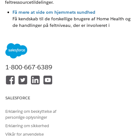
feltressourcetildelinger.
Få mere at vide om hjemmets sundhed
Få kendskab til de forskellige brugere af Home Health og
de handlinger på feltniveau, der er involveret i
hjemmebesøg. Få mere at vide om arbejdsflows for
bekræftelse af patientberettigelse og elektronisk
besøgsbekræftelse, der fremskynder og strømliner dine
hjemmebesøgshandlinger.
Få mere at vide om Home Health-integrationer
1-800-667-6389
Få at vide, hvordan Home Health integreres med
Anvendelsesadministration, Integreret behandlingsstyring
og Medicinstyring for at forbedre patientens
helbredsresultater og driftsmæssige effektiviteter.
SALESFORCE
Starttilstandsdatamodel og -tilladelser
Home Health bygger primært på Field Service-
Erklæring om beskyttelse af
datamodellen. Her er det sæt af tilladelser, objekter og
personlige oplysninger
metadatatyper, som du får med Home Health.
Erklæring om sikkerhed
Aktiver Hjemmets sundhed
Vilkår for anvendelse
Før dine brugere kan begynde at bruge Home Health, skal