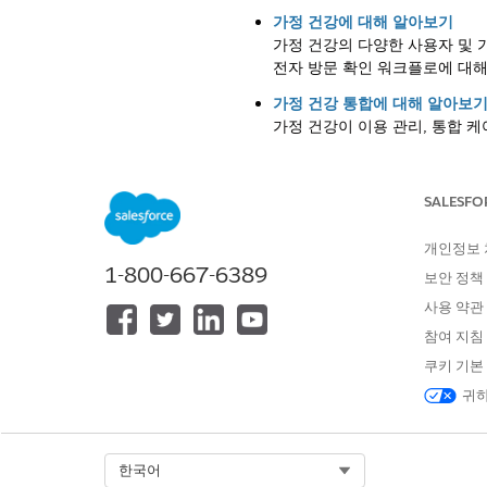
가정 건강에 대해 알아보기
가정 건강의 다양한 사용자 및 
전자 방문 확인 워크플로에 대해
가정 건강 통합에 대해 알아보
가정 건강이 이용 관리, 통합 
가정 건강 데이터 모델 및 권한
가정 건강은 주로 Field Ser
SALESFO
가정 건강 활성화
사용자가 가정 건강을 사용하기 전에 
개인정보
1-800-667-6389
보안 정책
조직의 가정 건강 사용 준비
가정 건강을 시작하기 전에 몇 
사용 약관
관리합니다. 특정 개체를 변경하
참여 지침
가정 건강을 위한 필드 자원, 지
쿠키 기본
서비스 자원 레코드를 만들어 
귀하
니다. 그런 다음 서비스 영역 구
수 있습니다.
가정 건강에 대한 서비스 보고서
Select Org
한국어