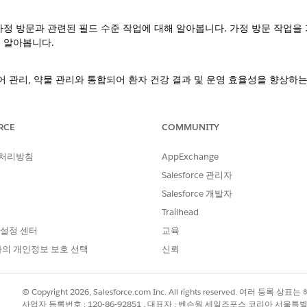
가정 방문과 관련된 필드 수준 작업에 대해 알아봅니다. 가정 방문 작업을
 알아봅니다.
기
케어 관리, 약물 관리와 통합되어 환자 건강 결과 및 운영 효율성을 향상하
vice 데이터 모델을 기반으로 구축됩니다. 다음은 가정 건강으로 얻을 수 있
RCE
COMMUNITY
해당 기능을 활성화하고, Field Service를 활성화하고, Field Ser
 처리방침
AppExchange
Salesforce 관리자
가지 표준 과업을 완료하여 조직이 기능을 사용할 수 있도록 준비합니다.
Salesforce 개발자
고 기본 일정 정책을 생성해야 합니다.
Trailhead
역, 시간 설정
 설정 센터
교육
현장에서 케어 자원을 나타내고 서비스 영역 레코드를 만들어 조직에서 가
의 개인정보 보호 선택
신뢰
성원 레코드를 사용하여 작업하는 지역에 케어 자원을 할당합니다. Field S
© Copyright 2026, Salesforce.com Inc. All rights reserved. 여러 등
 템플릿 정의
사업자 등록번호 : 120-86-92851 , 대표자 : 벤슨웡 세일즈포스 코리아 서울특