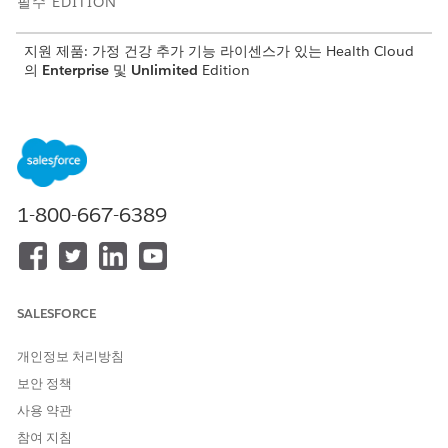
필수 EDITION
지원 제품: 가정 건강 추가 기능 라이센스가 있는 Health Cloud
의
Enterprise
및
Unlimited
Edition
필요한 사용자 권한
Field Service 설정 업데이트
Field Service 관리자 권한 집
합
1-800-667-6389
앱 시작 관리자에서 Field Service 관리자 앱을 연 다음,
Field
Service 설정
탭을 클릭합니다.
예약
을 클릭하고
라우팅
을 클릭합니다.
지점 간 예측 라우팅 활성화
이 선택되어 있는지 확인합니다. 그
렇지 않은 경우 선택하고 설정을 저장합니다.
SALESFORCE
개인정보 처리방침
이 기사를 통해 문제를 해결했습니까?
보안 정책
개선을 위한 의견을 보내주세요.
사용 약관
참여 지침
예
아니요