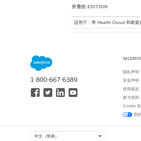
所需的 EDITION
适用于：带 Health Cloud 
更新 Field Service 设置
SALESFO
从应用程序启动程序中，打开 Fie
单击
优化
，然后单击
逻辑
。
隐私声明
在全局优化、当天优化和资源计
1-800-667-6389
安全声明
保存设置。
使用条款
参与准则
Cookie
本文章是否解决您的问题？
您
请与我们共享您的想法，以便我们
Select Org
中文（简体）