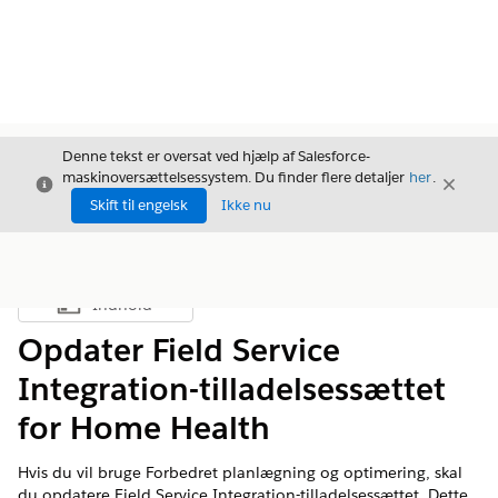
Denne tekst er oversat ved hjælp af Salesforce-
maskinoversættelsessystem. Du finder flere detaljer
her
.
Luk
Luk
Luk
Skift til engelsk
Ikke nu
Indhold
Vis indholdsfortegnelse
Opdater Field Service
Integration-tilladelsessættet
for Home Health
Hvis du vil bruge Forbedret planlægning og optimering, skal
du opdatere Field Service Integration-tilladelsessættet. Dette