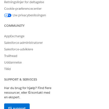
Retningslinjer for deltagelse
Cookie-præferencecenter
LØSTE DENNE ARTIKEL DIT PROBLEM?
Uw privacybeslissingen
Giv os besked, så vi kan forbedre os!
COMMUNITY
Ja
Nej
AppExchange
Salesforce-administratorer
Salesforce-udviklere
Trailhead
Uddannelse
Tillid
SUPPORT & SERVICES
Har du brug for hjælp? Find flere
ressourcer, eller få kontakt med
en ekspert.
Få support