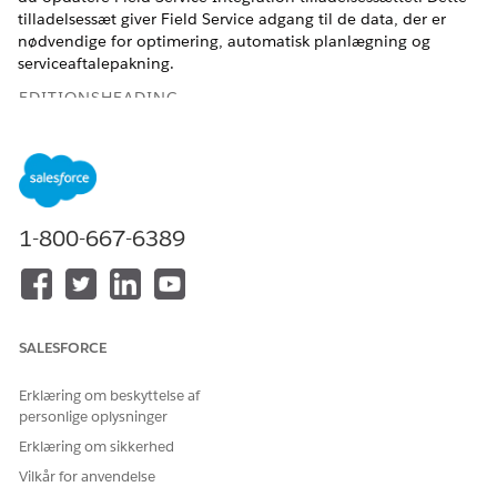
tilladelsessæt giver Field Service adgang til de data, der er
nødvendige for optimering, automatisk planlægning og
serviceaftalepakning.
EDITIONSHEADING
Tilgængelig i:
Enterprise
og
Unlimited
Edition med Health
Cloud og tilføjelsesprogramlicensen Home Health
BRUGERTILLADELSER PÅKRÆVET
1-800-667-6389
Hvis du vil opdatere Field
Field Service Admin-
Service-indstillinger
tilladelsessæt
Fra Appstarter skal du åbne Field Service Admin-appen og
SALESFORCE
derefter klikke på fanen
Indstillinger for Field Service
.
På siden Kom i gang skal du vælge fanen Tilladelsessæt.
Erklæring om beskyttelse af
Find
Field Service Integration
, og klik på
Opdater
personlige oplysninger
tilladelser
.
Erklæring om sikkerhed
Teksten ændres til
.
Tilladelsessæt er opdateret
Vilkår for anvendelse