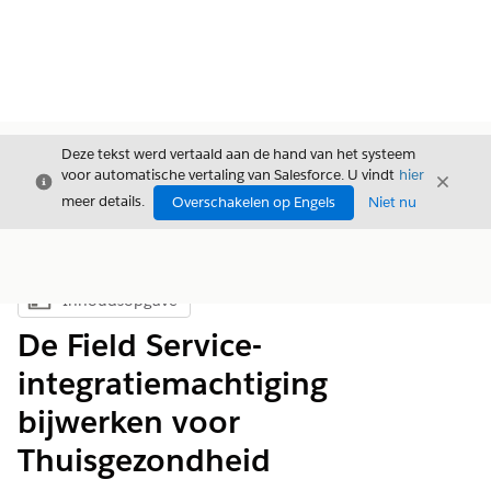
Deze tekst werd vertaald aan de hand van het systeem
voor automatische vertaling van Salesforce. U vindt
hier
Sluiten
Sluite
Sluiten
meer details.
Overschakelen op Engels
Niet nu
Inhoudsopgave
Inhoudsopgave weergeven
De Field Service-
integratiemachtiging
bijwerken voor
Thuisgezondheid