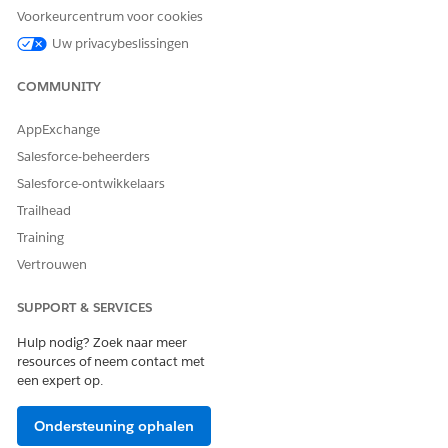
bijwerken
.
Voorkeurcentrum voor cookies
De tekst verandert in
.
Machtigingenset is up-to-date
Uw privacybeslissingen
COMMUNITY
HEEFT DIT ARTIKEL UW PROBLEEM OPGELOST?
AppExchange
Laat ons weten wat we kunnen doen om te verbeteren!
Salesforce-beheerders
Salesforce-ontwikkelaars
Ja
Nee
Trailhead
Training
Vertrouwen
SUPPORT & SERVICES
Hulp nodig? Zoek naar meer
resources of neem contact met
een expert op.
Ondersteuning ophalen