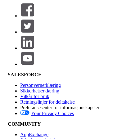
Filtrer etter (0)
VELG FILTRE
Legg til
Produktområde
Funksjonsinnvirkning
SALESFORCE
Personvernerklæring
Sikkerhetserklæring
Vilkår for bruk
Retningslinjer for deltakelse
Preferansesenter for informasjonskapsler
Your Privacy Choices
Utgave
COMMUNITY
AppExchange