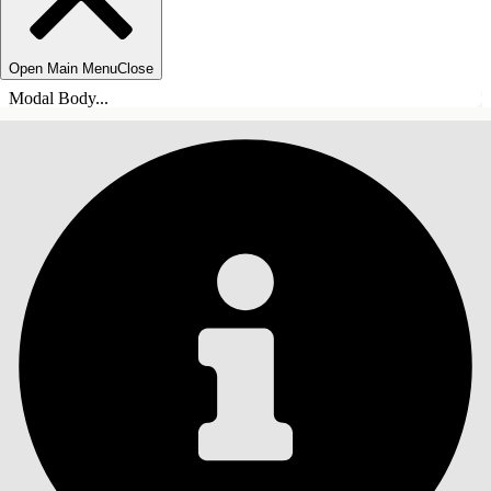
Open Main Menu
Close
Modal Body...
INNHOLD
Søk
Vis innholdsfortegnelse
Innhold