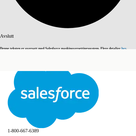
Søk
Avslutt
Denne teksten er oversatt med Salesforce maskinoversettingssystem. Flere detaljer
her
.
Bytt til engelsk
Ikke nå
Avslutt
Avslutt
1-800-667-6389