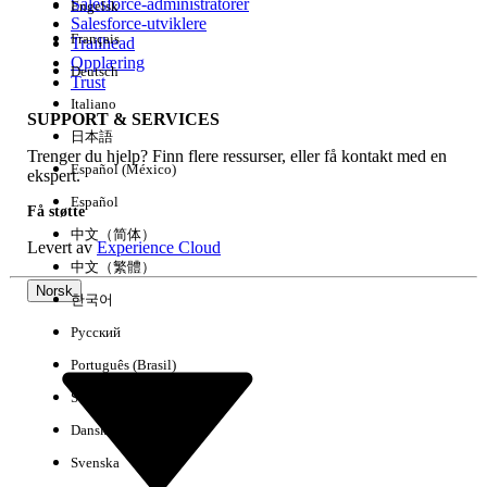
Salesforce-administratorer
Engelsk
Salesforce-utviklere
Français
Trailhead
Erfaring
Opplæring
Deutsch
Trust
Italiano
SUPPORT & SERVICES
日本語
Trenger du hjelp? Finn flere ressurser, eller få kontakt med en
Fjern alle
Utført
Español (México)
ekspert.
Español
Få støtte
中文（简体）
Levert av
Experience Cloud
中文（繁體）
Norsk
한국어
Русский
Português (Brasil)
Suomi
Dansk
Svenska