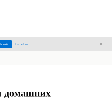
Закры
йский
Не сейчас
Закрыт
я домашних