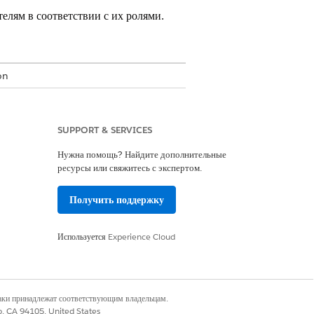
лям в соответствии с их ролями.
on
SUPPORT & SERVICES
рами полномочий
Нужна помощь? Найдите дополнительные
х частей функции «Здоровье на
ресурсы или свяжитесь с экспертом.
Получить поддержку
работки вызовов Field Service и
 приложении «Администратор Field
Используется
Experience Cloud
ПОЛНОМОЧИЙ
наки принадлежат соответствующим владельцам.
co, CA 94105, United States