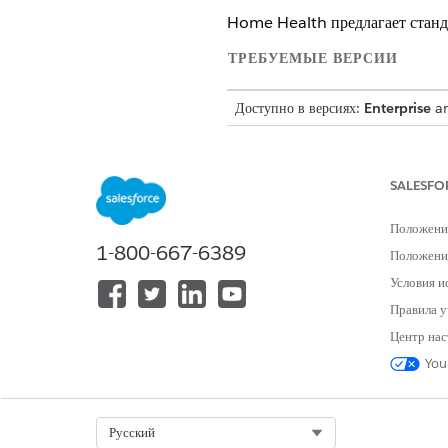
Home Health предлагает станда
ТРЕБУЕМЫЕ ВЕРСИИ
Доступно в версиях:
Enterprise
a
SALESFO
Для назначения полномочий:
Положени
Ниже указан список наборов по
1-800-667-6389
дому».
Положение
Условия и
Правила у
Полномоч
ПРИМЕЧАНИЕ
полномочия ресурса Fiel
Центр нас
Service», прежде чем от
You
ПЕРСОНА ПОЛЬЗОВАТЕЛЯ
Select Org
Русский