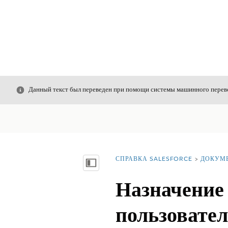
Закрыть
Данный текст был переведен при помощи системы машинного перево
СПРАВКА SALESFORCE
ДОКУМ
Вы находитесь здесь:
Показать содержание
Назначение
пользовате