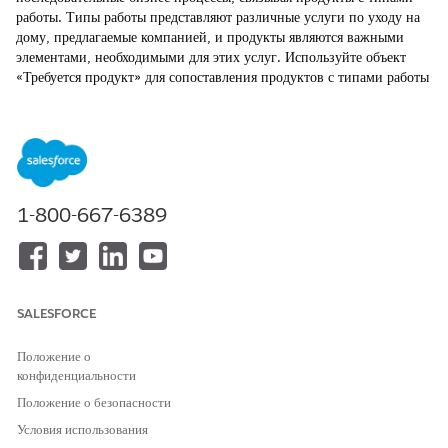
работы. Типы работы представляют различные услуги по уходу на
дому, предлагаемые компанией, и продукты являются важными
элементами, необходимыми для этих услуг. Используйте объект
«Требуется продукт» для сопоставления продуктов с типами работы
и убедитесь, что ресурсы по уходу имеют необходимые элементы во
время домашних посещений.
ТРЕБУЕМЫЕ ВЕРСИИ
Доступно в версиях: Lightning Experience
1-800-667-6389
Доступно в версиях:
Enterprise
and
Unlimited
Edition с
Health Cloud и лицензией Home Health Addon
НЕОБХОДИМЫЕ ПОЛНОМОЧИЯ ПОЛЬЗОВАТЕЛЯ
SALESFORCE
Для соотнесения продуктов с
Управление каталогом
типами работы:
продуктов
Положение о
конфиденциальности
или
Положение о безопасности
Управление здоровьем на дому
Условия использования