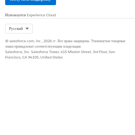
работы добавьте связанный список в макет страницы «Тип
работы». В меню «Настройка» перейдите в «Менеджер
объектов», откройте объект «Тип работы» и добавьте связанный
Используется
Experience Cloud
список в макет страницы.
Select Org
Русский
СМ. ТАКЖЕ:
© salesforce.com, inc., 2026 гг. Все права защищены. Упомянутые товарные
знаки принадлежат соответствующим владельцам.
Справка Salesforce: Управление сметой и составлением
Salesforce, Inc. Salesforce Tower, 415 Mission Street, 3rd Floor, San
бюджета посещений на дому
Francisco, CA 94105, United States
ЭТА СТАТЬЯ РЕШИЛА ВАШУ ПРОБЛЕМУ?
Оставьте свой отзыв, чтобы мы могли стать лучше!
Да
Нет