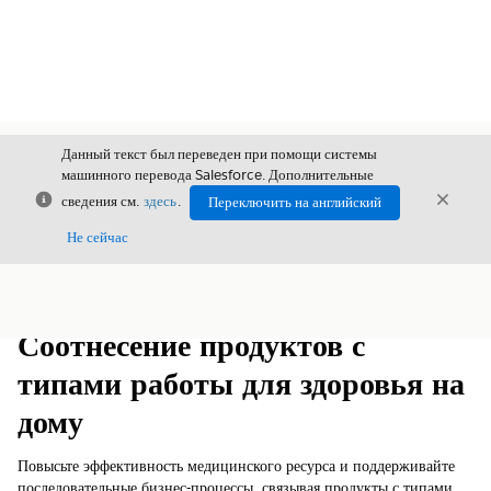
Данный текст был переведен при помощи системы
машинного перевода Salesforce. Дополнительные
Закрыть
Закры
сведения см.
здесь
.
Переключить на английский
Закрыт
Не сейчас
Содержание
Показать содержание
Соотнесение продуктов с
типами работы для здоровья на
дому
Повысьте эффективность медицинского ресурса и поддерживайте
последовательные бизнес-процессы, связывая продукты с типами