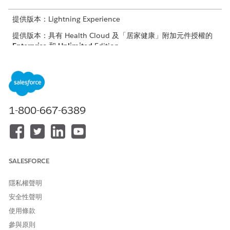
提供版本：Lightning Experience
提供版本：具有 Health Cloud 及「居家健康」附加元件授權的
Enterprise
和
Unlimited
Edition
需要的使用者權限
將產品對應至工作類型:
管理產品目錄
或
1-800-667-6389
「管理居家健康」權限
先決條件
:為組織中的「居家健康」設定正確的產品組合和工作類
型。
SALESFORCE
進入 App Launcher,尋找並選取「
必要產品
」。
按一下「
新增
」。
隱私權聲明
選取「
工作類型
」作為父系記錄,然後選取您要對應的工作類型
安全性聲明
記錄。
使用條款
進入「必要產品」,選取您要對應的產品。
輸入數量和測量單位。
參與原則