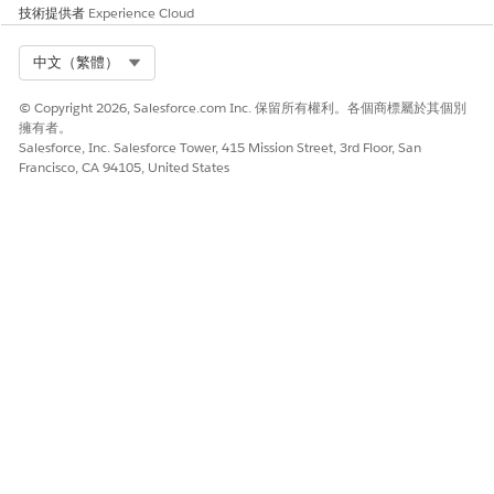
技術提供者
Experience Cloud
是
否
Select Org
中文（繁體）
© Copyright 2026, Salesforce.com Inc. 保留所有權利。各個商標屬於其個別
擁有者。
Salesforce, Inc. Salesforce Tower, 415 Mission Street, 3rd Floor, San
Francisco, CA 94105, United States