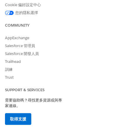
請儲存您的變更。
Cookie 偏好設定中心
工作類型與產品已連結。
您的隱私選擇
同樣地,對應工作類型所需的所有產品。
COMMUNITY
AppExchange
Salesforce 管理員
您也可以使用「工作類型」頁面上的「必要產品」相關清單,
備註
Salesforce 開發人員
將必要產品新增至工作類型。不過,開始之前,請確保您將相關清
單新增至「工作類型」版面配置。進入「設定」,移至「物件管理
Trailhead
員」,開啟「工作類型」物件,然後將相關清單新增至版面配置。
訓練
Trust
另請參照：
SUPPORT & SERVICES
Salesforce 說明：管理居家造訪報價與預算
需要協助嗎？尋找更多資源或與專
家連線。
取得支援
此文章是否解決您的問題？
請讓我們知道，以便我們改進！