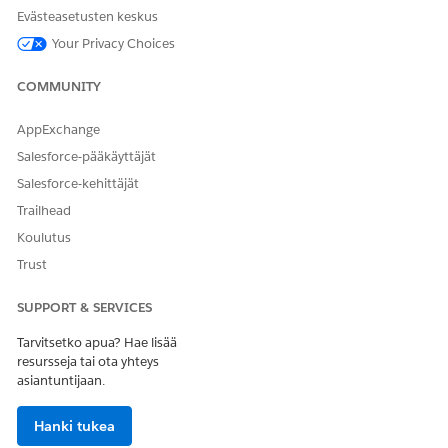
Työvaihemallien määrittäminen lääkitysten hallinnalle
Evästeasetusten keskus
Määritä työvaihemallit lääkitysten hallintaan liittyville
Your Privacy Choices
tehtäville ja määritä Add Patient Medication for Home
Visits - Medication Administration -kulku
COMMUNITY
toimintomääritelmäksi. Tämän mallin avulla voit
yksinkertaistaa ja virtaviivaistaa kokoonpanoja, säästää
AppExchange
aikaa ja optimoida lääkitysten hallintaprosessin.
Salesforce-pääkäyttäjät
Salesforce-kehittäjät
KATSO MYÖS:
Trailhead
Salesforce-ohje: Lääkkeiden antaminen potilaille
Koulutus
kotihoidon aikana
Trust
SUPPORT & SERVICES
RATKAISIKO TÄMÄ ARTIKKELI ONGELMASI?
Tarvitsetko apua? Hae lisää
Anna palautetta, jotta voimme kehittyä!
resursseja tai ota yhteys
asiantuntijaan.
Kyllä
Ei
Hanki tukea