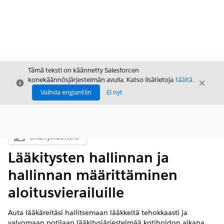
Tämä teksti on käännetty Salesforcen
konekäännösjärjestelmän avulla. Katso lisätietoja
täältä
.
Sulje
Sulje
Sulje
Vaihda englantiin
Ei nyt
Sisällysluettelo
Näytä sisällysluettelo
Lääkitysten hallinnan ja
hallinnan määrittäminen
aloitusvierailuille
Auta lääkäreitäsi hallitsemaan lääkkeitä tehokkaasti ja
valvomaan potilaan lääkitysjärjestelmää kotihoidon aikana.