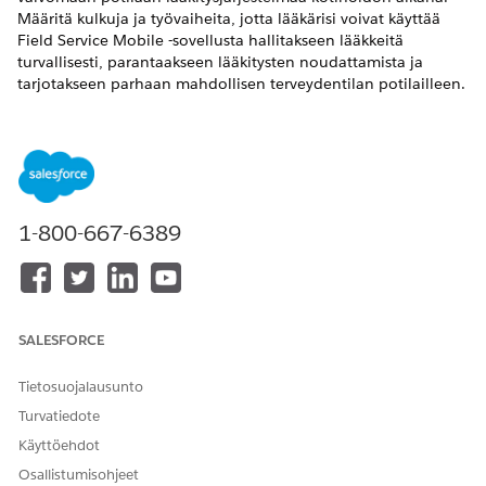
Määritä kulkuja ja työvaiheita, jotta lääkärisi voivat käyttää
Field Service Mobile -sovellusta hallitakseen lääkkeitä
turvallisesti, parantaakseen lääkitysten noudattamista ja
tarjotakseen parhaan mahdollisen terveydentilan potilailleen.
VAADITUT VERSIOT
Käytettävissä:
Enterprise Edition
- ja
Unlimited
Edition -
versiot, joissa on Health Cloud ja Home Health Add-on -
lisäosalisenssi
1-800-667-6389
Home Health auttaa käyttäjiäsi vähentämään
haittatapahtumia, tunnistamaan todellisia tai mahdollisia
lääkkeisiin liittyviä virheitä ja tarjoamaan ohjeita lääkitysten
käytön optimointiin kotitöiden aikana.
SALESFORCE
Kulun kloonaaminen ja aktivointi aloitusvierailujen
lääkitysten hallinnalle
Tietosuojalausunto
Virtaviivaista lääkitysten hallintaprosessia määrittämällä
Turvatiedote
Add Patient Medication for Home Visits - Medication
Administration -kulku. Kloonaa oletusarvoinen kulku ja
Käyttöehdot
aktivoi se.
Osallistumisohjeet