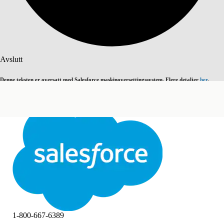
Søk
Avslutt
Denne teksten er oversatt med Salesforce maskinoversettingssystem. Flere detaljer
her
.
Bytt til engelsk
Ikke nå
Avslutt
Avslutt
1-800-667-6389