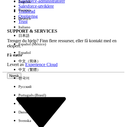
Salesforce-administratorer
Engelsk
Salesforce-utviklere
Français
Trailhead
Erfaring
Opplæring
Deutsch
Trust
Italiano
SUPPORT & SERVICES
日本語
Trenger du hjelp? Finn flere ressurser, eller få kontakt med en
Fjern alle
Utført
Español (México)
ekspert.
Español
Få støtte
中文（简体）
Levert av
Experience Cloud
中文（繁體）
Norsk
한국어
Русский
Português (Brasil)
Suomi
Dansk
Svenska