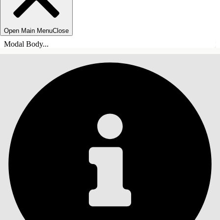
Open Main Menu
Close
Modal Body...
INNHOLD
Søk
Vis innholdsfortegnelse
Innhold