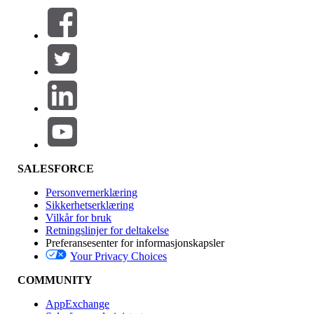
Filtrer etter (0)
VELG FILTRE
Legg til
Produktområde
Funksjonsinnvirkning
SALESFORCE
Personvernerklæring
Sikkerhetserklæring
Vilkår for bruk
Retningslinjer for deltakelse
Preferansesenter for informasjonskapsler
Your Privacy Choices
Utgave
COMMUNITY
AppExchange